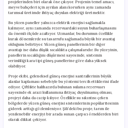
projelerinden biri olarak öne çıkıyor. Projenin temel amacı,
meyve bahçeleri için ayrılan alanı korurken aynı zamanda
tarımsal üretimde ihtiyaç duyulan elektriği üretmektir.
Bu yüzen paneller yalnızca elektrik enerjisi sağlamakla
kalmıyor, aynı zamanda rezervuardaki suyun buharlaşmasını
da önemli ölçüde azaltıyor. Uzmanlar, bu durumun özellikle
kurak dönemlerde su tasarrufu sağlamada büyük bir avantaj
olduğunu belirtiyor. Yüzen güneş panellerinin bir diğer
avantajı ise daha düşük sıcaklıkta çalışmalarıdır. Su yüzeyinin,
panellerin sıcaklığını düşürmesi sayesinde, sistemin
verimliliği kara tipi güneş panellerine göre daha yüksek
olabiliyor.
Proje ekibi, geleneksel güneş enerjisi santrallerinin büyük
alanlar kaplaması sebebiyle bu yöntemi tercih ettiklerini ifade
ediyor. Çiftlikte halihazırda bulunan sulama rezervuarı
sayesinde ek arazi kullanımına ihtiyaç duyulmamış olması,
projeyi daha da cazip kılıyor. Özellikle su sıkıntısı çeken
bölgelerde yüzen güneş enerjisi sistemlerinin popülaritesinin
giderek arttığı gözlemleniyor. Şili’deki bu proje, tarım ile
yenilenebilir enerjiyi bir arada sunan çarpıcı örneklerden biri
olarak dikkat çekiyor.