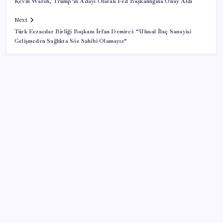
Kevin Warsh, Trump’ın Adayı Olarak Fed Başkanlığına Onay Aldı
Next
Türk Eczacılar Birliği Başkanı İrfan Demirci: “Ulusal İlaç Sanayisi
Gelişmeden Sağlıkta Söz Sahibi Olamayız”
SON YAZILAR
ABD’den Türk zeytinyağına vergi engeli:
İhracatçılardan acil çağrı
Stoklar yüzyılın en düşük seviyesinde: Alüminyum
fiyatlarında yön yukarı döndü