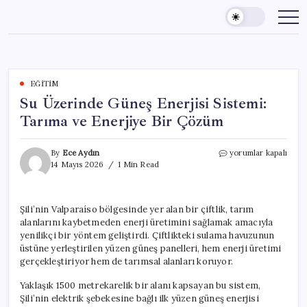
Skip
to
content
EĞITIM
Su Üzerinde Güneş Enerjisi Sistemi:
Tarıma ve Enerjiye Bir Çözüm
Su
By
Ece Aydın
yorumlar kapalı
Üzerinde
14 Mayıs 2026
1 Min Read
Güneş
Enerjisi
Sistemi:
Şili’nin Valparaíso bölgesinde yer alan bir çiftlik, tarım
Tarıma
alanlarını kaybetmeden enerji üretimini sağlamak amacıyla
ve
Enerjiye
yenilikçi bir yöntem geliştirdi. Çiftlikteki sulama havuzunun
Bir
üstüne yerleştirilen yüzen güneş panelleri, hem enerji üretimi
Çözüm
gerçekleştiriyor hem de tarımsal alanları koruyor.
için
Yaklaşık 1500 metrekarelik bir alanı kapsayan bu sistem,
Şili’nin elektrik şebekesine bağlı ilk yüzen güneş enerjisi