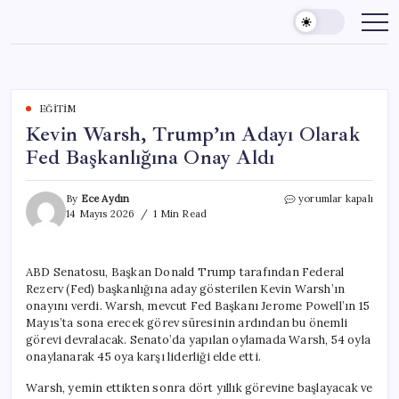
Skip
to
content
EĞITIM
Kevin Warsh, Trump’ın Adayı Olarak
Fed Başkanlığına Onay Aldı
Kevin
By
Ece Aydın
yorumlar kapalı
Warsh,
14 Mayıs 2026
1 Min Read
Trump’ın
Adayı
Olarak
ABD Senatosu, Başkan Donald Trump tarafından Federal
Fed
Rezerv (Fed) başkanlığına aday gösterilen Kevin Warsh’ın
Başkanlığına
Onay
onayını verdi. Warsh, mevcut Fed Başkanı Jerome Powell’ın 15
Aldı
Mayıs’ta sona erecek görev süresinin ardından bu önemli
için
görevi devralacak. Senato’da yapılan oylamada Warsh, 54 oyla
onaylanarak 45 oya karşı liderliği elde etti.
Warsh, yemin ettikten sonra dört yıllık görevine başlayacak ve