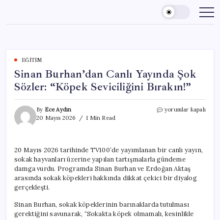
Skip
to
content
EĞITIM
Sinan Burhan’dan Canlı Yayında Şok
Sözler: “Köpek Seviciliğini Bırakın!”
Sinan
By
Ece Aydın
yorumlar kapalı
Burhan’dan
20 Mayıs 2026
1 Min Read
Canlı
Yayında
Şok
20 Mayıs 2026 tarihinde TV100’de yayımlanan bir canlı yayın,
Sözler:
sokak hayvanları üzerine yapılan tartışmalarla gündeme
“Köpek
Seviciliğini
damga vurdu. Programda Sinan Burhan ve Erdoğan Aktaş
Bırakın!”
arasında sokak köpekleri hakkında dikkat çekici bir diyalog
için
gerçekleşti.
Sinan Burhan, sokak köpeklerinin barınaklarda tutulması
gerektiğini savunarak, “Sokakta köpek olmamalı, kesinlikle