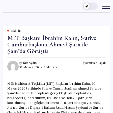
Skip
to
content
EĞITIM
MİT Başkanı İbrahim Kalın, Suriye
Cumhurbaşkanı Ahmed Şara ile
Şam’da Görüştü
MİT
By
Ece Aydın
yorumlar kapalı
Başkanı
20 Mayıs 2026
1 Min Read
İbrahim
Kalın,
Suriye
Milli İstihbarat Teşkilatı (MİT) Başkanı İbrahim Kalın, 20
Cumhurbaşkanı
Mayıs 2026 tarihinde Suriye Cumhurbaşkanı Ahmed Şara ile
Ahmed
Şara
Şam’da önemli bir toplantı gerçekleştirdi. Toplantıda,
ile
bölgedeki güncel durum, iki ülke arasındaki işbirliği ve
Şam’da
koordinasyonun güçlendirilmesi konuları masaya yatırıldı.
Görüştü
Ayrıca, Suriye Dışişleri Bakanı Esad Hasan Şeybani ve Suriye
için
Genel İstihbarat Başkanı Hüseyin El-Selame de görüşmeye