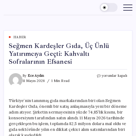
Skip
to
content
HABER
Seğmen Kardeşler Gıda, Üç Ünlü
Yatırımcıya Geçti: Kahvaltı
Sofralarının Efsanesi
Seğmen
By
Ece Aydın
yorumlar kapalı
Kardeşler
11 Mayıs 2026
1 Min Read
Gıda,
Üç
Ünlü
Türkiye’nin tanınmış gıda markalarından biri olan Seğmen
Yatırımcıya
Kardeşler Gıda, önemli bir satış anlaşmasıyla yeni bir döneme
Geçti:
Kahvaltı
adım atıyor. Şirketin sermayesinin yüzde 74,85’lik kısmı, bir
Sofralarının
konsorsiyum tarafından satın alındı. 11 Mayıs 2026 tarihinde
Efsanesi
gerçekleşen bu işlem, toplamda 82,5 milyon dolara mal oldu ve
için
gıda sektöründe yılın en dikkat çekici alım satımlarından biri
olarak kaydedildi.