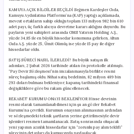
KAMUYA AÇIK BİLGİLER SEÇİLDİ Seğmen Kardeşler Gıda,
Kamuyu Aydınlatma Platformu’na (KAP) yaptığı açıklamada,
mevcut ortakların sahip olduğu toplam 133 milyon 982 bin 610
adet payı, üç farklı alıcıya devretme kararı aldığını duyurdu. Bu
payların yeni sahipleri arasında GMS Yatırım Holding A.Ş.,
yüzde 34,85 ile en büyük hissedar konumuna gelirken, Altun
Gıda A.Ş. yüzde 25, Ümit Gümüş ise yüzde 15 pay ile diğer
hissedarlar oldu.
SATIŞ SÜRECİ NASIL İLERLEDİ? Bu büyük satışın ilk
adımları, 2 Şubat 2026 tarihinde atılan ön protokolle atılmıştı.
“Pay Devir Sözleşmesi”nin imzalanmasıyla birlikte resmi
süreç başlamış oldu. Nihai satış bedelinin, 82 milyon 489 bin
293 doları bulması bekleniyor; kapanış tarihindeki finansal
değişikliklere göre bu rakam güncellenecek.
REKABET KURUMU ONAYI BEKLENİYOR Hisse devrinin
resmi olarak tamamlanabilmesi için şu an gözler Rekabet
Kurumu’na çevrildi. Kurumun onayının alınmasının ardından
ve sözleşmedeki teknik şartların yerine getirilmesiyle devir
işlemleri resmen tamamlanacak. Satış sonrasında oluşacak
yeni yapının azınlık hissedarlar için “zorunlu pay alım teklifi”
sürecinin detayları da kamuoyuyla paylaşılacak.