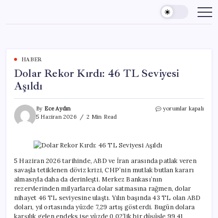
Skip
to
content
HABER
Dolar Rekor Kırdı: 46 TL Seviyesi
Aşıldı
Dolar
By
Ece Aydın
yorumlar kapalı
Rekor
5 Haziran 2026
2 Min Read
Kırdı:
46
TL
Seviyesi
Aşıldı
5 Haziran 2026 tarihinde, ABD ve İran arasında patlak veren
için
savaşla tetiklenen döviz krizi, CHP’nin mutlak butlan kararı
almasıyla daha da derinleşti. Merkez Bankası’nın
rezervlerinden milyarlarca dolar satmasına rağmen, dolar
nihayet 46 TL seviyesine ulaştı. Yılın başında 43 TL olan ABD
doları, yıl ortasında yüzde 7,29 artış gösterdi. Bugün dolara
karşılık gelen endeks ise yüzde 0,02’lik bir düşüşle 99,41