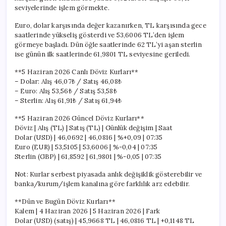
seviyelerinde işlem görmekte.
Euro, dolar karşısında değer kazanırken, TL karşısında gece
saatlerinde yükseliş gösterdi ve 53,6006 TL’den işlem
görmeye başladı. Dün öğle saatlerinde 62 TL’yi aşan sterlin
ise günün ilk saatlerinde 61,9801 TL seviyesine geriledi.
**5 Haziran 2026 Canlı Döviz Kurları**
– Dolar: Alış 46,07₺ / Satış 46,08₺
– Euro: Alış 53,56₺ / Satış 53,58₺
– Sterlin: Alış 61,91₺ / Satış 61,94₺
**5 Haziran 2026 Güncel Döviz Kurları**
Döviz | Alış (TL) | Satış (TL) | Günlük değişim | Saat
Dolar (USD) | 46,0692 | 46,0816 | %+0,09 | 07:35
Euro (EUR) | 53,5105 | 53,6006 | %-0,04 | 07:35
Sterlin (GBP) | 61,8592 | 61,9801 | %-0,05 | 07:35
Not: Kurlar serbest piyasada anlık değişiklik gösterebilir ve
banka/kurum/işlem kanalına göre farklılık arz edebilir.
**Dün ve Bugün Döviz Kurları**
Kalem | 4 Haziran 2026 | 5 Haziran 2026 | Fark
Dolar (USD) (satış) | 45,9668 TL | 46,0816 TL | +0,1148 TL