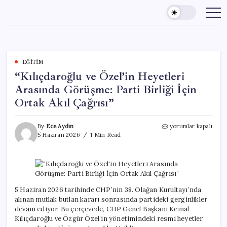
Skip
to
content
EĞITIM
“Kılıçdaroğlu ve Özel’in Heyetleri
Arasında Görüşme: Parti Birliği İçin
Ortak Akıl Çağrısı”
“Kılıçdaroğlu
By
Ece Aydın
yorumlar kapalı
ve
5 Haziran 2026
1 Min Read
Özel’in
Heyetleri
Arasında
Görüşme:
Parti
Birliği
5 Haziran 2026 tarihinde CHP’nin 38. Olağan Kurultayı’nda
İçin
alınan mutlak butlan kararı sonrasında partideki gerginlikler
Ortak
devam ediyor. Bu çerçevede, CHP Genel Başkanı Kemal
Akıl
Kılıçdaroğlu ve Özgür Özel’in yönetimindeki resmi heyetler
Çağrısı”