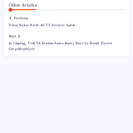
Other Articles
Previous
Dolar Rekor Kırdı: 46 TL Seviyesi Aşıldı
Next
Şi Cinping, Yedi Yıl Aradan Sonra Kuzey Kore’ye Resmi Ziyaret
Gerçekleştiriyor
SON YAZILAR
Kapadokya’da dededen toruna uzanan hikâye: 136