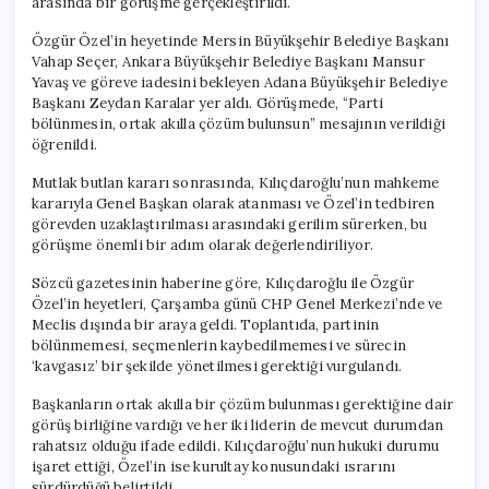
arasında bir görüşme gerçekleştirildi.
için
Özgür Özel’in heyetinde Mersin Büyükşehir Belediye Başkanı
Vahap Seçer, Ankara Büyükşehir Belediye Başkanı Mansur
Yavaş ve göreve iadesini bekleyen Adana Büyükşehir Belediye
Başkanı Zeydan Karalar yer aldı. Görüşmede, “Parti
bölünmesin, ortak akılla çözüm bulunsun” mesajının verildiği
öğrenildi.
Mutlak butlan kararı sonrasında, Kılıçdaroğlu’nun mahkeme
kararıyla Genel Başkan olarak atanması ve Özel’in tedbiren
görevden uzaklaştırılması arasındaki gerilim sürerken, bu
görüşme önemli bir adım olarak değerlendiriliyor.
Sözcü gazetesinin haberine göre, Kılıçdaroğlu ile Özgür
Özel’in heyetleri, Çarşamba günü CHP Genel Merkezi’nde ve
Meclis dışında bir araya geldi. Toplantıda, partinin
bölünmemesi, seçmenlerin kaybedilmemesi ve sürecin
‘kavgasız’ bir şekilde yönetilmesi gerektiği vurgulandı.
Başkanların ortak akılla bir çözüm bulunması gerektiğine dair
görüş birliğine vardığı ve her iki liderin de mevcut durumdan
rahatsız olduğu ifade edildi. Kılıçdaroğlu’nun hukuki durumu
işaret ettiği, Özel’in ise kurultay konusundaki ısrarını
sürdürdüğü belirtildi.