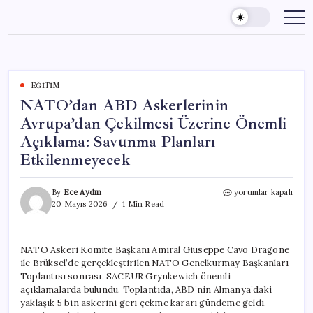
Skip
to
content
EĞITIM
NATO’dan ABD Askerlerinin
Avrupa’dan Çekilmesi Üzerine Önemli
Açıklama: Savunma Planları
Etkilenmeyecek
NATO’dan
By
Ece Aydın
yorumlar kapalı
ABD
20 Mayıs 2026
1 Min Read
Askerlerinin
Avrupa’dan
Çekilmesi
NATO Askeri Komite Başkanı Amiral Giuseppe Cavo Dragone
Üzerine
ile Brüksel’de gerçekleştirilen NATO Genelkurmay Başkanları
Önemli
Açıklama:
Toplantısı sonrası, SACEUR Grynkewich önemli
Savunma
açıklamalarda bulundu. Toplantıda, ABD’nin Almanya’daki
Planları
yaklaşık 5 bin askerini geri çekme kararı gündeme geldi.
Etkilenmeyecek