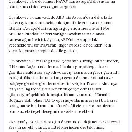
Grynkewich, bu durumun NATO’nun Avrupa’daki savunma
için
planlarını etkilemeyeceğini vurguladı.
Grynkewich, uzun vadede ABD’nin Avrupa’dan daha fazla
askeri çekilmesinin beklenildiğini ifade etti. Bu durumun,
İttifakın Avrupa’daki varlığını güçlendirmesiyle birlikte
ABD’nin kıtadaki askeri varlığını azaltmasına olanak
tanıyacağını belirtti. Ayrıca, ABD’nin Avrupa’daki
yeteneklerini sınırlayarak “diğer küresel öncelikler” için
kaynak ayırabileceğini de dile getirdi.
Grynkewich, Orta Doğu’daki gerilimin sürdüğünü belirterek,
“Hürmüz Boğazı’nda İran saldırıları gerçekleşti, ticari
gemilere saldırılar yapıldı ve enerji akışına engeller getirildi.
Pek çok ülke, bu duruma karşı çeşitli önlemler almakta ve
bölgeye gemiler göndermektedir. Belçika, Fransa, Almanya,
İtalya ve İngiltere gibi ülkeler bu çerçevede faaliyet
gösteriyor.” şeklinde konuştu. Bunun yanı sıra, Hürmüz
Boğazı’ndaki olası NATO operasyonlarının siyasi bir karar
olduğunu ve bu durumun müttefik ülkelerin ekonomilerini
olumsuz etkileyebileceğini de sözlerine ekledi.
Ukrayna’ya verilen desteğin önemine de değinen Grynkewich,
Kiev’in sürekli olarak müttefiklerinden destek alması