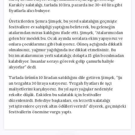
Karaköy salatalığı, tarlada 10 lira, pazarda ise 30-40 lira gibi
fiyatlarla alıcı buluyor.
Üreticilerden Şemra Şimşek, bu yerel salatalığın geçmişte
festivallere ev sahipliği yaptığını belirterek, bu geleneğin
atalarından miras kaldığını ifade etti. Şimşek, “Atalarımızdan
gelen bir meslek bu. Ocak ayında seralara ekim yapıyoruz ve
onlara çocuklarımız gibi bakıyoruz. Güneş açtığında dikkatli
olmalısınız, yağmur yağdığında ise dikkat etmelisiniz. Bu
bizim atalarımızın yerli salatalığı; dolapta 15 gün bozulmadan
kalabiliyor. İnsanlar serayı görerek gelip çamurlu haliyle
alıyorlar” dedi.
Tarlada ürünün 10 liradan satıldığını dile getiren Şimşek, “Şu
an tezgahta 30 liraya satıyoruz. Tezgah fiyatları ile işçi
maliyetlerini karşılıyoruz. Bu yıl aşırı yağışlar nedeniyle
rekolte düşük. Eskiden bu salatalık için festivaller
düzenlenirdi. Belediye başkanları, en lezzetli salatalığı
yetiştirenlere çeyrek altın ödülleri verirdi” diyerek, geçmişteki
festivallerin önemine vurgu yaptı.