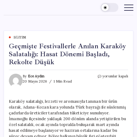
Skip
to
content
EĞITIM
Geçmişte Festivallerle Anılan Karaköy
Salatalığı: Hasat Dönemi Başladı,
Rekolte Düşük
Geçmişte
By
Ece Aydın
yorumlar kapalı
Festivallerle
20 Mayıs 2026
1 Min Read
Anılan
Karaköy
Salatalığı:
Karaköy salatalığı, lezzeti ve aromasıyla tanınan bir ürün
Hasat
olarak, Adana-Kozan kara yolunda Türk bayrağı ile süslenmiş
Dönemi
Başladı,
çadırlarda üreticiler tarafından tüketiciye sunuluyor.
Rekolte
İmamoğlu ilçesinde yaklaşık 200 dönüm alanda yetiştirilen bu
Düşük
özel salatalık, ocak ayında toprakla buluşarak mart ayında
için
hasat edilmeye başlanıyor ve haziran ortalarına kadar bu
süreç devam ediyor. Bölge halkının büyük ilgi gösterdiği