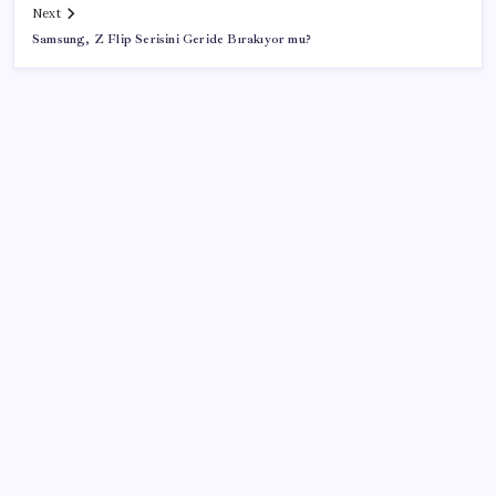
Next
Samsung, Z Flip Serisini Geride Bırakıyor mu?
SON YAZILAR
Halkbank’tan beklenti üstü net kâr
İş Bankası’nda üst yönetim değişikliği
Android 17 bazı Galaxy modelleri için veda
güncellemesi olacak
ROKETSAN’dan MSB’ye TAYFUN Fırlatma Aracı
Teslimatı