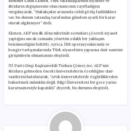
Mehmet Emin Ekmen, Türk vatandaşlarının siyasete ve
iktidarın değişmesine olan inancının zayıfladığını
vurgulayarak, “Hukukçular arasında ciddi görüş farklılıkları
var, bu durum vatandaş tarafından gündem ayarlı bir karar
olarak algılanıyor” dedi.
Ekmen, AKP’nin ilk dönemlerinde sorunları çözerek siyaset
yaptığını ancak zamanla yönetim odaklı bir yaklaşım
benimsediğini belirtti. Ayrıca, İBB operasyonlarında ve
kongre tartışmalarında Türk siyasetinin yapısına dair samimi
girişimlerin olmamasını eleştirdi.
İYİ Parti Grup Başkanvekili Turhan Çömez ise, AKP’nin
iktidara gelmeden önceki üniversitelerin özerkliğine dair
vaatlerini hatırlatarak, “Artık üniversitelerde özgürlüklerden
bahsetmek mümkün değil. Bilgi Üniversitesi bir gece yarısı
kararnamesiyle kapatıldı” diyerek, bu durumu eleştirdi.