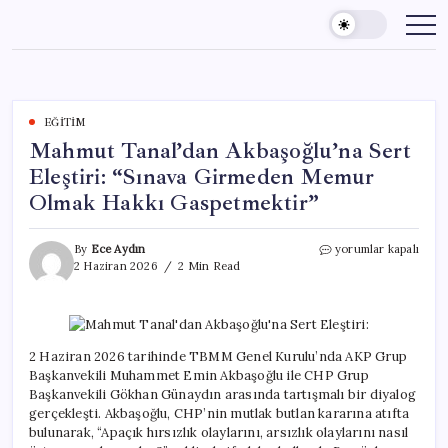
Skip
to
content
EĞITIM
Mahmut Tanal’dan Akbaşoğlu’na Sert
Eleştiri: “Sınava Girmeden Memur
Olmak Hakkı Gaspetmektir”
Mahmut
By
Ece Aydın
yorumlar kapalı
Tanal’dan
2 Haziran 2026
2 Min Read
Akbaşoğlu’na
Sert
Eleştiri:
“Sınava
Girmeden
2 Haziran 2026 tarihinde TBMM Genel Kurulu’nda AKP Grup
Memur
Başkanvekili Muhammet Emin Akbaşoğlu ile CHP Grup
Olmak
Başkanvekili Gökhan Günaydın arasında tartışmalı bir diyalog
Hakkı
gerçekleşti. Akbaşoğlu, CHP’nin mutlak butlan kararına atıfta
Gaspetmektir”
bulunarak, “Apaçık hırsızlık olaylarını, arsızlık olaylarını nasıl
için