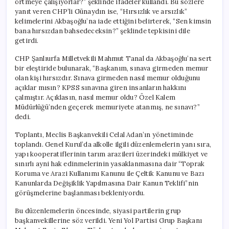
örtmeye çalışıyorlar?” şeklinde ifadeler kullandı. Bu sözlere
yanıt veren CHP’li Günaydın ise, “Hırsızlık ve arsızlık”
kelimelerini Akbaşoğlu’na iade ettiğini belirterek, “Sen kimsin
bana hırsızdan bahsedeceksin?” şeklinde tepkisini dile
getirdi.
CHP Şanlıurfa Milletvekili Mahmut Tanal da Akbaşoğlu’na sert
bir eleştiride bulunarak, “Başkanım, sınava girmeden memur
olan kişi hırsızdır. Sınava girmeden nasıl memur olduğunu
açıklar mısın? KPSS sınavına giren insanların hakkını
çalmıştır. Açıklasın, nasıl memur oldu? Özel Kalem
Müdürlüğü’nden geçerek memuriyete atanmış, ne sınavı?”
dedi.
Toplantı, Meclis Başkanvekili Celal Adan’ın yönetiminde
toplandı. Genel Kurul’da alkolle ilgili düzenlemelerin yanı sıra,
yapı kooperatiflerinin tarım arazileri üzerindeki mülkiyet ve
sınırlı ayni hak edinmelerinin yasaklanmasına dair “Toprak
Koruma ve Arazi Kullanımı Kanunu ile Çeltik Kanunu ve Bazı
Kanunlarda Değişiklik Yapılmasına Dair Kanun Teklifi”nin
görüşmelerine başlanması bekleniyordu.
Bu düzenlemelerin öncesinde, siyasi partilerin grup
başkanvekillerine söz verildi. Yeni Yol Partisi Grup Başkanı