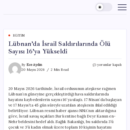
Skip
to
content
EĞITIM
Lübnan’da İsrail Saldırılarında Ölü
Sayısı 16’ya Yükseldi
Lübnan’da
By
Ece Aydın
yorumlar kapalı
İsrail
20 Mayıs 2026
2 Min Read
Saldırılarında
Ölü
Sayısı
20 Mayıs 2026 tarihinde, İsrail ordusunun ateşkese rağmen
16’ya
Lübnan’ın güneyine gerçekleştirdiği hava saldırılarında
Yükseldi
için
hayatını kaybedenlerin sayısı 16’ya ulaştı. 17 Nisan’da başlayan
ve 17 Mayıs’ta 45 gün süreyle uzatılan ateşkesin ihlal edildiği
belirtiliyor. Lübnan resmi haber ajansı NNA’nın aktardığına
göre, İsrail savaş uçakları Sur kentine bağlı Deyr Kanun en-
Nehr beldesini hedef aldı. Sağlık Bakanlığı, bu saldırıda 3’ü
çocuk ve 3’ü kadın olmak üzere toplam 10 kişinin hayatını