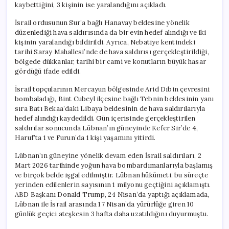
kaybettiğini, 3 kişinin ise yaralandığını açıkladı.
İsrail ordusunun Sur’a bağlı Hanavay beldesine yönelik
düzenlediği hava saldırısında da bir evin hedef alındığı ve iki
kişinin yaralandığı bildirildi. Ayrıca, Nebatiye kentindeki
tarihi Saray Mahallesi’nde de hava saldırısı gerçekleştirildiği,
bölgede dükkanlar, tarihi bir cami ve konutların büyük hasar
gördüğü ifade edildi.
İsrail topçularının Mercayun bölgesinde Arid Dıbin çevresini
bombaladığı, Bint Cubeyl ilçesine bağlı Tebnin beldesinin yanı
sıra Batı Bekaa’daki Libaya beldesinin de hava saldırılarıyla
hedef alındığı kaydedildi. Gün içerisinde gerçekleştirilen
saldırılar sonucunda Lübnan’ın güneyinde Kefer Sir’de 4,
Haruf’ta 1 ve Furun’da 1 kişi yaşamını yitirdi.
Lübnan’ın güneyine yönelik devam eden İsrail saldırıları, 2
Mart 2026 tarihinde yoğun hava bombardımanlarıyla başlamış
ve birçok belde işgal edilmiştir. Lübnan hükümeti, bu süreçte
yerinden edilenlerin sayısının 1 milyonu geçtiğini açıklamıştı.
ABD Başkanı Donald Trump, 24 Nisan’da yaptığı açıklamada,
Lübnan ile İsrail arasında 17 Nisan’da yürürlüğe giren 10
günlük geçici ateşkesin 3 hafta daha uzatıldığını duyurmuştu.