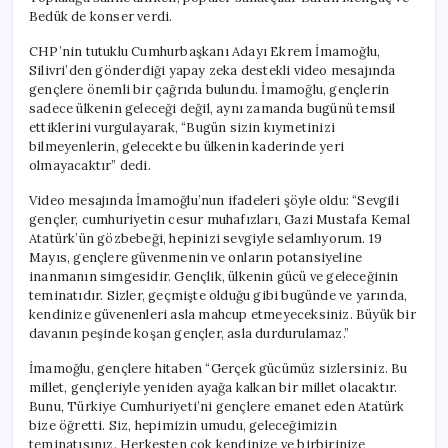
Bedük de konser verdi.
CHP’nin tutuklu Cumhurbaşkanı Adayı Ekrem İmamoğlu,
Silivri’den gönderdiği yapay zeka destekli video mesajında
gençlere önemli bir çağrıda bulundu. İmamoğlu, gençlerin
sadece ülkenin geleceği değil, aynı zamanda bugünü temsil
ettiklerini vurgulayarak, “Bugün sizin kıymetinizi
bilmeyenlerin, gelecekte bu ülkenin kaderinde yeri
olmayacaktır” dedi.
Video mesajında İmamoğlu’nun ifadeleri şöyle oldu: “Sevgili
gençler, cumhuriyetin cesur muhafızları, Gazi Mustafa Kemal
Atatürk’ün gözbebeği, hepinizi sevgiyle selamlıyorum. 19
Mayıs, gençlere güvenmenin ve onların potansiyeline
inanmanın simgesidir. Gençlik, ülkenin gücü ve geleceğinin
teminatıdır. Sizler, geçmişte olduğu gibi bugünde ve yarında,
kendinize güvenenleri asla mahcup etmeyeceksiniz. Büyük bir
davanın peşinde koşan gençler, asla durdurulamaz.”
İmamoğlu, gençlere hitaben “Gerçek gücümüz sizlersiniz. Bu
millet, gençleriyle yeniden ayağa kalkan bir millet olacaktır.
Bunu, Türkiye Cumhuriyeti’ni gençlere emanet eden Atatürk
bize öğretti. Siz, hepimizin umudu, geleceğimizin
teminatısınız. Herkesten çok kendinize ve birbirinize