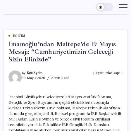
Skip
to
content
EĞITIM
İmamoğlu’ndan Maltepe’de 19 Mayıs
Mesajı: “Cumhuriyetimizin Geleceği
Sizin Elinizde”
İmamoğlu’ndan
By
Ece Aydın
yorumlar kapalı
Maltepe’de
20 Mayıs 2026
2 Min Read
19
Mayıs
Mesajı:
İstanbul Büyükşehir Belediyesi, 19 Mayıs Atatürk’ü Anma,
“Cumhuriyetimizin
Gençlik ve Spor Bayramı’nı çeşitli etkinliklerle coşkuyla
Geleceği
Sizin
kutladı. Etkinliklerin zirve noktası, Maltepe Etkinlik Alanı’nda
Elinizde”
alanında gerçekleştirildi. Bu özel programda İBB Başkanvekili
için
Nuri Aslan, Esin Köymen ve birçok sivil toplum kuruluşu
temsilcisi yer aldı. Etkinlikte İBB Gençlik Halk Dansları
Topluluğu sahne alırken, popüler sanatçılar Baran Mengüç ve