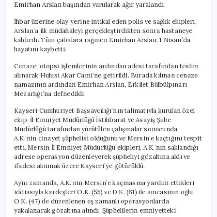
Emirhan Arslan başından vurularak ağır yaralandı.
İhbar üzerine olay yerine intikal eden polis ve sağlık ekipleri,
Arslan’a ilk müdahaleyi gerçekleştirdikten sonra hastaneye
kaldırdı. Tüm çabalara rağmen Emirhan Arslan, 1 Nisan’da
hayatını kaybetti.
Cenaze, otopsi işlemlerinin ardından ailesi tarafından teslim
alınarak Hulusi Akar Cami’ne getirildi. Burada kılınan cenaze
namazının ardından Emirhan Arslan, Erkilet Bülbülpınarı
Mezarlığı’na defnedildi.
Kayseri Cumhuriyet Başsavcılığı’nın talimatıyla kurulan özel
ekip, İl Emniyet Müdürlüğü İstihbarat ve Asayiş Şube
Müdürlüğü tarafından yürütülen çalışmalar sonucunda,
A.K.’nin cinayet şüphelisi olduğunu ve Mersin’e kaçtığını tespit
etti. Mersin İl Emniyet Müdürlüğü ekipleri, A.K.’nin saklandığı
adrese operasyon düzenleyerek şüpheliyi gözaltına aldı ve
ifadesi alınmak üzere Kayseri’ye götürüldü.
Aynı zamanda, A.K.’nin Mersin’e kaçmasına yardım ettikleri
iddiasıyla kardeşleri O.K. (55) ve D.K. (61) ile amcasının oğlu
O.K. (47) de düzenlenen eş zamanlı operasyonlarda
yakalanarak gözaltına alındı. Şüphelilerin emniyetteki