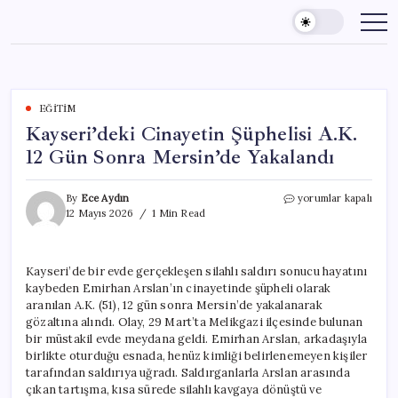
Skip
to
content
EĞITIM
Kayseri’deki Cinayetin Şüphelisi A.K.
12 Gün Sonra Mersin’de Yakalandı
Kayseri’deki
By
Ece Aydın
yorumlar kapalı
Cinayetin
12 Mayıs 2026
1 Min Read
Şüphelisi
A.K.
12
Kayseri’de bir evde gerçekleşen silahlı saldırı sonucu hayatını
Gün
kaybeden Emirhan Arslan’ın cinayetinde şüpheli olarak
Sonra
Mersin’de
aranılan A.K. (51), 12 gün sonra Mersin’de yakalanarak
Yakalandı
gözaltına alındı. Olay, 29 Mart’ta Melikgazi ilçesinde bulunan
için
bir müstakil evde meydana geldi. Emirhan Arslan, arkadaşıyla
birlikte oturduğu esnada, henüz kimliği belirlenemeyen kişiler
tarafından saldırıya uğradı. Saldırganlarla Arslan arasında
çıkan tartışma, kısa sürede silahlı kavgaya dönüştü ve