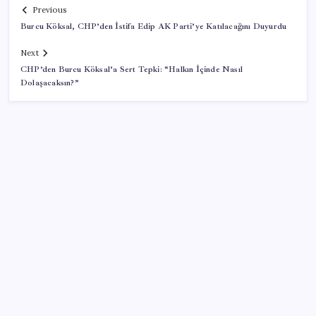
Previous
Burcu Köksal, CHP’den İstifa Edip AK Parti’ye Katılacağını Duyurdu
Next
CHP’den Burcu Köksal’a Sert Tepki: “Halkın İçinde Nasıl
Dolaşacaksın?”
SON YAZILAR
ABD’den Türk zeytinyağına vergi engeli:
İhracatçılardan acil çağrı
Stoklar yüzyılın en düşük seviyesinde: Alüminyum