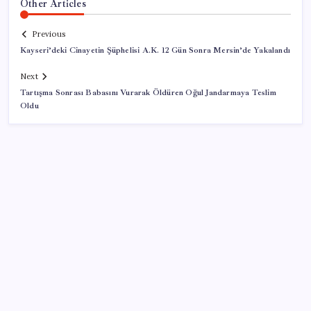
Other Articles
Previous
Kayseri’deki Cinayetin Şüphelisi A.K. 12 Gün Sonra Mersin’de Yakalandı
Next
Tartışma Sonrası Babasını Vurarak Öldüren Oğul Jandarmaya Teslim
Oldu
SON YAZILAR
ABD’den Türk zeytinyağına vergi engeli:
İhracatçılardan acil çağrı