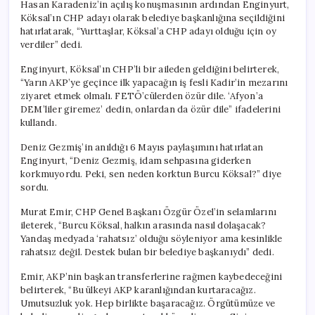
Hasan Karadeniz’in açılış konuşmasının ardından Enginyurt,
Köksal’ın CHP adayı olarak belediye başkanlığına seçildiğini
hatırlatarak, “Yurttaşlar, Köksal’a CHP adayı olduğu için oy
verdiler” dedi.
Enginyurt, Köksal’ın CHP’li bir aileden geldiğini belirterek,
“Yarın AKP’ye geçince ilk yapacağın iş fesli Kadir’in mezarını
ziyaret etmek olmalı. FETÖ’cülerden özür dile. ‘Afyon’a
DEM’liler giremez’ dedin, onlardan da özür dile” ifadelerini
kullandı.
Deniz Gezmiş’in anıldığı 6 Mayıs paylaşımını hatırlatan
Enginyurt, “Deniz Gezmiş, idam sehpasına giderken
korkmuyordu. Peki, sen neden korktun Burcu Köksal?” diye
sordu.
Murat Emir, CHP Genel Başkanı Özgür Özel’in selamlarını
ileterek, “Burcu Köksal, halkın arasında nasıl dolaşacak?
Yandaş medyada ‘rahatsız’ olduğu söyleniyor ama kesinlikle
rahatsız değil. Destek bulan bir belediye başkanıydı” dedi.
Emir, AKP’nin başkan transferlerine rağmen kaybedeceğini
belirterek, “Bu ülkeyi AKP karanlığından kurtaracağız.
Umutsuzluk yok. Hep birlikte başaracağız. Örgütümüze ve