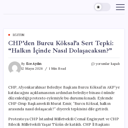
Skip
to
content
EĞITIM
CHP’den Burcu Köksal’a Sert Tepki:
“Halkın İçinde Nasıl Dolaşacaksın?”
CHP’den
By
Ece Aydın
yorumlar kapalı
Burcu
12 Mayıs 2026
1 Min Read
Köksal’a
Sert
Tepki:
CHP, Afyonkarahisar Belediye Başkanı Burcu Köksal’ın AKP’ye
“Halkın
katılacağını açıklamasının ardından belediye binası önünde
İçinde
Nasıl
düzenlediği protesto eylemiyle bu durumu kınadı. Eylemde
Dolaşacaksın?”
CHP Grup Başkanvekili Murat Emir, “Burcu Köksal, halkın
için
arasında nasıl dolaşacak?” diyerek tepkisini dile getirdi.
Protestoya CHP İstanbul Milletvekili Cemal Enginyurt ve CHP
Bilecik Milletvekili Yaşar Tüzün de katıldı. CHP İl Başkanı