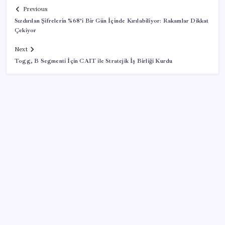
Previous
Sızdırılan Şifrelerin %68’i Bir Gün İçinde Kırılabiliyor: Rakamlar Dikkat
Çekiyor
Next
Togg, B Segmenti İçin CAIT ile Stratejik İş Birliği Kurdu
SON YAZILAR
ROKETSAN’dan MSB’ye TAYFUN Fırlatma Aracı
Teslimatı
Beklenen veri geldi: Altın uçuşa geçti