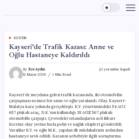
Skip
to
content
EĞITIM
Kayseri’de Trafik Kazası: Anne ve
Oğlu Hastaneye Kaldırıldı
Kayseri’de
By
Ece Aydın
yorumlar kapalı
Trafik
11 Mayıs 2026
1 Min Read
Kazası:
Anne
ve
Kayseri’de meydana gelen trafik kazasında, iki otomobilin
Oğlu
çarpışması sonucu bir anne ve oğlu yaralandı. Olay, Kayseri-
Hastaneye
Kaldırıldı
Malatya kara yolunda gerçekleşti. K.Y. yönetimindeki 54 AOJ
için
657 plakalı araç, D.K.’nın kullandığı 38 AGZ 567 plakalı
otomobille çarpıştı. Çevredeki vatandaşların acil ihbarı
üzerine olay yerine hızla polis ve sağlık ekipleri gönderildi.
Yaralılar K.Y. ve oğlu M.K., yapılan ilk müdahalenin ardından
hastaneye sevk edildi. Kazanın sebebiyle ilgili soruşturma