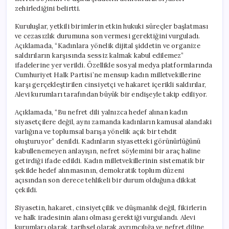
zehirlediğini belirtti.
Kuruluşlar, yetkili birimlerin etkin hukuki süreçler başlatması
ve cezasızlık durumuna son vermesi gerektiğini vurguladı.
Açıklamada, “Kadınlara yönelik dijital şiddetin ve organize
saldırıların karşısında sessiz kalmak kabul edilemez”
ifadelerine yer verildi. Özellikle sosyal medya platformlarında
Cumhuriyet Halk Partisi’ne mensup kadın milletvekillerine
karşı gerçekleştirilen cinsiyetçi ve hakaret içerikli saldırılar,
Alevi kurumları tarafından büyük bir endişeyle takip ediliyor.
Açıklamada, “Bu nefret dili yalnızca hedef alınan kadın
siyasetçilere değil, aynı zamanda kadınların kamusal alandaki
varlığına ve toplumsal barışa yönelik açık bir tehdit
oluşturuyor” denildi. Kadınların siyasetteki görünürlüğünü
kabullenemeyen anlayışın, nefret söylemini bir araç haline
getirdiği ifade edildi. Kadın milletvekillerinin sistematik bir
şekilde hedef alınmasının, demokratik toplum düzeni
açısından son derece tehlikeli bir durum olduğuna dikkat
çekildi.
Siyasetin, hakaret, cinsiyetçilik ve düşmanlık değil, fikirlerin
ve halk iradesinin alanı olması gerektiği vurgulandı. Alevi
kurumları olarak, tarihsel olarak ayrımcılığa ve nefret diline