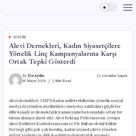
Skip
to
content
EĞITIM
Alevi Dernekleri, Kadın Siyasetçilere
Yönelik Linç Kampanyalarına Karşı
Ortak Tepki Gösterdi
Alevi
By
Ece Aydın
yorumlar kapalı
Dernekleri,
16 Mayıs 2026
2 Min Read
Kadın
Siyasetçilere
Yönelik
Alevi dernekleri, CHP’li kadın milletvekillerine yönelik sosyal
Linç
medya üzerinden sürdürülen cinsiyetçi saldırıları güçlü bir
Kampanyalarına
Karşı
dille kınadı ve demokratik kamuoyunu bu konudaki ortak bir
Ortak
tutum almaya davet etti. Alevi Bektaşi Federasyonu, Avrupa
Tepki
Alevi Birlikleri Konfederasyonu ve Pir Sultan Abdal Kültür
Gösterdi
Derneği gibi pek çok kuruluş, kadın siyasetçilere yönelen
için
nefret söylemi ve dijital şiddetin demokratik siyaseti