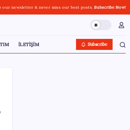
o our newsletter & never miss our best posts.
Subscribe Now!
TIM
İLETİŞİM
Subscribe
SON YAZILAR
ı
Stoklar yüzyılın en düşük seviyesinde:
Alüminyum fiyatlarında yön yukarı döndü