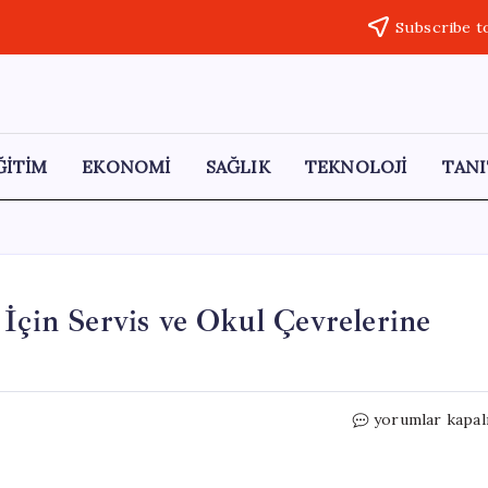
Subscribe t
ĞİTİM
EKONOMİ
SAĞLIK
TEKNOLOJİ
TANI
 İçin Servis ve Okul Çevrelerine
Eskişehir’de
yorumlar kapal
Öğrenci
Güvenliği
İçin