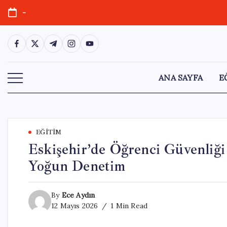
Skip
-
to
content
https://www.facebook.com/
https://twitter.com/
https://t.me/
https://www.instagram.com/
https://youtube.com/
ANA SAYFA
E
EĞITIM
Eskişehir’de Öğrenci Güvenliği
Yoğun Denetim
By
Ece Aydın
12 Mayıs 2026
1 Min Read