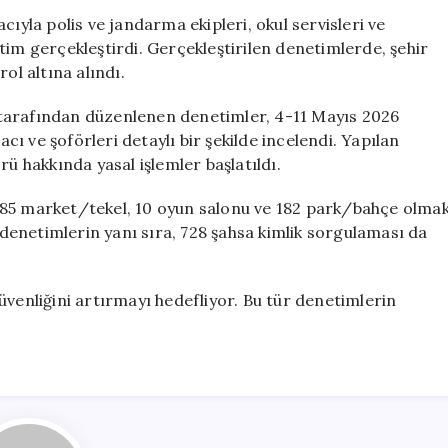
Servis
cıyla polis ve jandarma ekipleri, okul servisleri ve
ve
tim gerçekleştirdi. Gerçekleştirilen denetimlerde, şehir
Okul
ol altına alındı.
Çevrelerine
Yoğun
tarafından düzenlenen denetimler, 4-11 Mayıs 2026
Denetim
acı ve şoförleri detaylı bir şekilde incelendi. Yapılan
için
rü hakkında yasal işlemler başlatıldı.
 85 market/tekel, 10 oyun salonu ve 182 park/bahçe olma
enetimlerin yanı sıra, 728 şahsa kimlik sorgulaması da
üvenliğini artırmayı hedefliyor. Bu tür denetimlerin