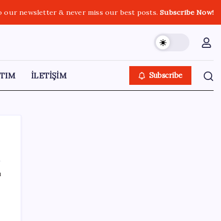
o our newsletter & never miss our best posts.
Subscribe Now!
TIM
İLETİŞİM
Subscribe
ı
SON YAZILAR
Stoklar yüzyılın en düşük seviyesinde:
Alüminyum fiyatlarında yön yukarı döndü