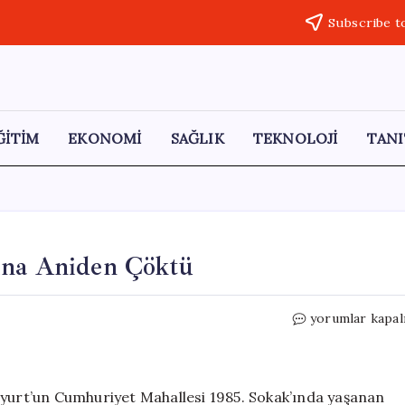
Subscribe t
ĞİTİM
EKONOMİ
SAĞLIK
TEKNOLOJİ
TANI
ina Aniden Çöktü
Esenyurt’ta
yorumlar kapal
Yıkım
Esnasında
Bina
Aniden
nyurt’un Cumhuriyet Mahallesi 1985. Sokak’ında yaşanan