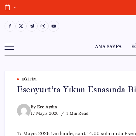
Skip
-
to
content
https://www.facebook.com/
https://twitter.com/
https://t.me/
https://www.instagram.com/
https://youtube.com/
ANA SAYFA
E
EĞITIM
Esenyurt’ta Yıkım Esnasında B
By
Ece Aydın
17 Mayıs 2026
1 Min Read
17 Mayıs 2026 tarihinde, saat 14.00 sularında Ese