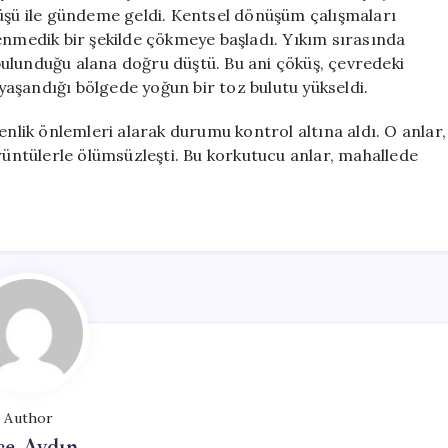
Çöktü
küşü ile gündeme geldi. Kentsel dönüşüm çalışmaları
için
enmedik bir şekilde çökmeye başladı. Yıkım sırasında
n bulunduğu alana doğru düştü. Bu ani çöküş, çevredeki
 yaşandığı bölgede yoğun bir toz bulutu yükseldi.
enlik önlemleri alarak durumu kontrol altına aldı. O anlar,
örüntülerle ölümsüzleşti. Bu korkutucu anlar, mahallede
Author
ce Aydın