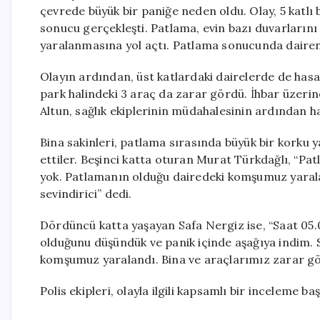
çevrede büyük bir paniğe neden oldu. Olay, 5 katlı 
sonucu gerçekleşti. Patlama, evin bazı duvarlarını
yaralanmasına yol açtı. Patlama sonucunda dairenin 
Olayın ardından, üst katlardaki dairelerde de has
park halindeki 3 araç da zarar gördü. İhbar üzerine
Altun, sağlık ekiplerinin müdahalesinin ardından ha
Bina sakinleri, patlama sırasında büyük bir korku 
ettiler. Beşinci katta oturan Murat Türkdağlı, “Pat
yok. Patlamanın olduğu dairedeki komşumuz yarala
sevindirici” dedi.
Dördüncü katta yaşayan Safa Nergiz ise, “Saat 05.
olduğunu düşündük ve panik içinde aşağıya indim. 
komşumuz yaralandı. Bina ve araçlarımız zarar gör
Polis ekipleri, olayla ilgili kapsamlı bir inceleme ba