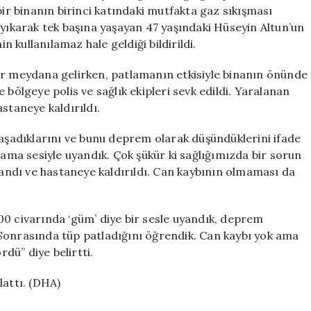
Deprem
bir binanın birinci katındaki mutfakta gaz sıkışması
Korkusu
 yıkarak tek başına yaşayan 47 yaşındaki Hüseyin Altun’un
için
kullanılamaz hale geldiği bildirildi.
ar meydana gelirken, patlamanın etkisiyle binanın önünde
 bölgeye polis ve sağlık ekipleri sevk edildi. Yaralanan
staneye kaldırıldı.
yaşadıklarını ve bunu deprem olarak düşündüklerini ifade
lama sesiyle uyandık. Çok şükür ki sağlığımızda bir sorun
ndı ve hastaneye kaldırıldı. Can kaybının olmaması da
00 civarında ‘güm’ diye bir sesle uyandık, deprem
Sonrasında tüp patladığını öğrendik. Can kaybı yok ama
dü” diye belirtti.
şlattı. (DHA)