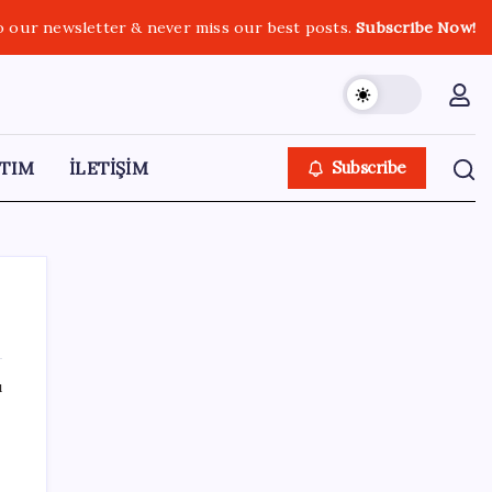
o our newsletter & never miss our best posts.
Subscribe Now!
TIM
İLETİŞİM
Subscribe
ı
SON YAZILAR
Köprülere talip olan Fransız şirket
komşunun elektriğini döşüyor