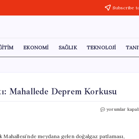
Subscribe t
ĞİTİM
EKONOMİ
SAĞLIK
TEKNOLOJİ
TANI
ttı: Mahallede Deprem Korkusu
Doğalgaz
yorumlar kapal
Patlaması
Panik
Yarattı:
Mahallede
dik Mahallesi’nde meydana gelen doğalgaz patlaması,