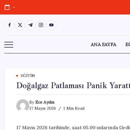
Skip
-
to
content
https://www.facebook.com/
https://twitter.com/
https://t.me/
https://www.instagram.com/
https://youtube.com/
ANA SAYFA
E
EĞITIM
Doğalgaz Patlaması Panik Yara
By
Ece Aydın
17 Mayıs 2026
1 Min Read
17 Mayıs 2026 tarihinde, saat 05.00 sularında Ge