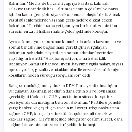
Bakırhan, “Meclis de bu tarihi çağrıya kayıtsız kalmadı.
Türkiye tarihinde ilk kez, Kürt meselesinin çözümü ve barış
için bu kadar geniş bir siyasal konsensüs oluştu” dedi. Ancak
yasal düzenlemelerde yaşanan gecikmelere dikkat çeken
Bakırhan, “Tarihin hızına yetişemeyen bir hukuk zemini, bu
sürecin en zayıf halkası haline geldi” şeklinde konuştu.
Ayrıca, komisyon raporunun kanunlarda anlam kazanması ve
somut bir takvime bağlanması gerektiğini vurgulayan
Bakırhan, sahadaki eleştirilerin somut adımlar üzerinden
yapıldığını belirtti. “Halk barış istiyor, ama belirsizlik
istemiyor. Barıştan bahsedilirken, kayyım uygulamaları, siyasi
operasyonlar, gözaltı ve tutuklamalar ile cezaevlerindeki ağır
koşulların neden sürdüğü sorgulanıyor” dedi.
Barış sorumluluğunun yalnızca DEM Parti’ye ait olmadığını
vurgulayan Bakırhan, Meclis’in daha etkin bir rol oynaması
gerektiğini ifade etti. CHP yönetiminin sürece karşıt bir
pozisyonda durmadığını belirten Bakırhan, “Partilere yönelik
yargı baskısı ve çeşitli çevrelerin milliyetçi-ırkçı baskılarına
rağmen CHP, barış sürecine dönük çok önemli destek ve
katkılar sağladı. CHP’nin içinde olduğu bir çözüm süreci, daha
sağlam bir zemine oturacaktır” şeklinde konuştu.