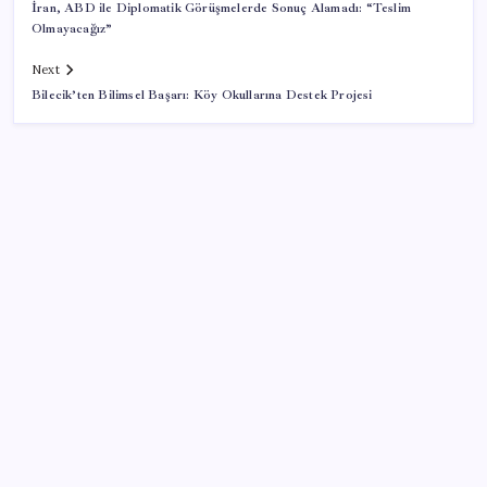
İran, ABD ile Diplomatik Görüşmelerde Sonuç Alamadı: “Teslim
Olmayacağız”
Next
Bilecik’ten Bilimsel Başarı: Köy Okullarına Destek Projesi
SON YAZILAR
ABD’den Türk zeytinyağına vergi engeli:
İhracatçılardan acil çağrı
Stoklar yüzyılın en düşük seviyesinde: Alüminyum
fiyatlarında yön yukarı döndü