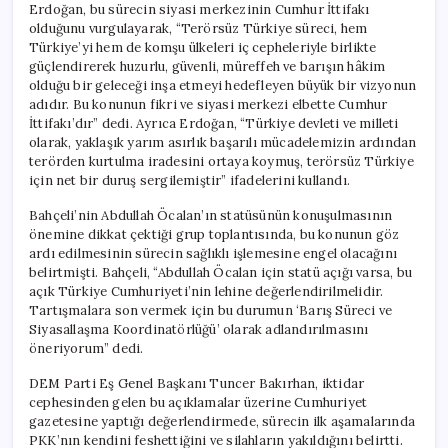
Erdoğan, bu sürecin siyasi merkezinin Cumhur İttifakı
olduğunu vurgulayarak, “Terörsüz Türkiye süreci, hem
Türkiye’yi hem de komşu ülkeleri iç cepheleriyle birlikte
güçlendirerek huzurlu, güvenli, müreffeh ve barışın hâkim
olduğu bir geleceği inşa etmeyi hedefleyen büyük bir vizyonun
adıdır. Bu konunun fikri ve siyasi merkezi elbette Cumhur
İttifakı’dır” dedi. Ayrıca Erdoğan, “Türkiye devleti ve milleti
olarak, yaklaşık yarım asırlık başarılı mücadelemizin ardından
terörden kurtulma iradesini ortaya koymuş, terörsüz Türkiye
için net bir duruş sergilemiştir” ifadelerini kullandı.
Bahçeli’nin Abdullah Öcalan’ın statüsünün konuşulmasının
önemine dikkat çektiği grup toplantısında, bu konunun göz
ardı edilmesinin sürecin sağlıklı işlemesine engel olacağını
belirtmişti. Bahçeli, “Abdullah Öcalan için statü açığı varsa, bu
açık Türkiye Cumhuriyeti’nin lehine değerlendirilmelidir.
Tartışmalara son vermek için bu durumun ‘Barış Süreci ve
Siyasallaşma Koordinatörlüğü’ olarak adlandırılmasını
öneriyorum” dedi.
DEM Parti Eş Genel Başkanı Tuncer Bakırhan, iktidar
cephesinden gelen bu açıklamalar üzerine Cumhuriyet
gazetesine yaptığı değerlendirmede, sürecin ilk aşamalarında
PKK’nın kendini feshettiğini ve silahların yakıldığını belirtti.