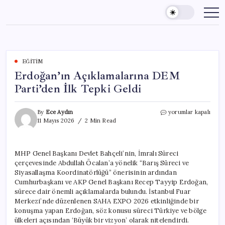
Skip
to
content
EĞITIM
Erdoğan’ın Açıklamalarına DEM
Parti’den İlk Tepki Geldi
Erdoğan’ın
By
Ece Aydın
yorumlar kapalı
Açıklamalarına
11 Mayıs 2026
2 Min Read
DEM
Parti’den
İlk
MHP Genel Başkanı Devlet Bahçeli’nin, İmralı Süreci
Tepki
çerçevesinde Abdullah Öcalan’a yönelik “Barış Süreci ve
Geldi
için
Siyasallaşma Koordinatörlüğü” önerisinin ardından
Cumhurbaşkanı ve AKP Genel Başkanı Recep Tayyip Erdoğan,
sürece dair önemli açıklamalarda bulundu. İstanbul Fuar
Merkezi’nde düzenlenen SAHA EXPO 2026 etkinliğinde bir
konuşma yapan Erdoğan, söz konusu süreci Türkiye ve bölge
ülkeleri açısından ‘Büyük bir vizyon’ olarak nitelendirdi.