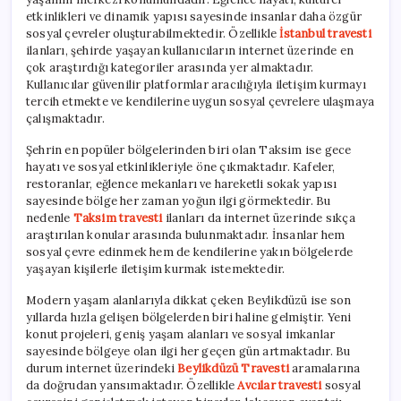
etkinlikleri ve dinamik yapısı sayesinde insanlar daha özgür
sosyal çevreler oluşturabilmektedir. Özellikle
İstanbul travesti
ilanları, şehirde yaşayan kullanıcıların internet üzerinde en
çok araştırdığı kategoriler arasında yer almaktadır.
Kullanıcılar güvenilir platformlar aracılığıyla iletişim kurmayı
tercih etmekte ve kendilerine uygun sosyal çevrelere ulaşmaya
çalışmaktadır.
Şehrin en popüler bölgelerinden biri olan Taksim ise gece
hayatı ve sosyal etkinlikleriyle öne çıkmaktadır. Kafeler,
restoranlar, eğlence mekanları ve hareketli sokak yapısı
sayesinde bölge her zaman yoğun ilgi görmektedir. Bu
nedenle
Taksim travesti
ilanları da internet üzerinde sıkça
araştırılan konular arasında bulunmaktadır. İnsanlar hem
sosyal çevre edinmek hem de kendilerine yakın bölgelerde
yaşayan kişilerle iletişim kurmak istemektedir.
Modern yaşam alanlarıyla dikkat çeken Beylikdüzü ise son
yıllarda hızla gelişen bölgelerden biri haline gelmiştir. Yeni
konut projeleri, geniş yaşam alanları ve sosyal imkanlar
sayesinde bölgeye olan ilgi her geçen gün artmaktadır. Bu
durum internet üzerindeki
Beylikdüzü Travesti
aramalarına
da doğrudan yansımaktadır. Özellikle
Avcılar travesti
sosyal