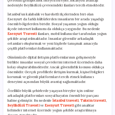
çevresini genişletmek isteyen bireyler, lokasyon avantajı
nedeniyle Beylikdüzü çevresindeki ilanları tercih etmektedir.
İstanbul’un kalabalık ve hareketli ilçelerinden biri olan
Esenyurt da farklı kültürlerden insanların bir arada yaşadığı
önemli bölgelerden biridir. Sosyal yaşamın yoğun olduğu
ilçede internet kullanımı da oldukça yaygındır. Bu nedenle
Esenyurt Travesti
ilanları, mobil kullanıcılar tarafından yoğun
şekilde araştırılmaktadır. İnsanlar güvenilir arkadaşlık
ortamları oluşturmak ve yeni kişilerle tanışmak amacıyla
çeşitli platformları kullanmaktadır.
Günümüzde dijital iletişim platformlarının gelişmesiyle
birlikte insanlar sosyal çevrelerini internet üzerinden daha
kolay oluşturabilmektedir. Ancak güvenilirlik konusu oldukça
önemlidir. Gerçek profillerle iletişim kurmak, kişisel bilgileri
korumak ve güvenli platformları tercih etmek kullanıcı
deneyimi açısından büyük avantaj sağlamaktadır.
Özellikle büyük şehirlerde yaşayan bireyler için online
arkadaşlık platformları sosyal hayatın önemli bir parçası
haline gelmiştir. Bu nedenle
İstanbul travesti
,
Taksim travesti
,
Beylikdüzü Travesti
ve
Esenyurt Travesti
gibi anahtar
kelimeler internet üzerinde yoğun şekilde araştırılmaya