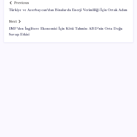
Previous
Türkiye ve Azerbaycan’dan Binalarda Enerji Verimliliği İçin Ortak Adım
Next
IMF’den İngiltere Ekonomisi İçin Kötü Tahmin: ABD’nin Orta Doğu
Savaşı Etkisi
SON YAZILAR
10 milyarlık borç hal esnafını vurdu
Artık çalışan primi tazminata yansıyacak
Halkbank’tan beklenti üstü net kâr