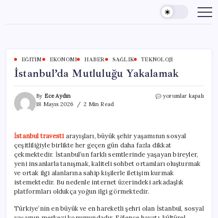
Skip
to
content
EĞITIM
EKONOMI
HABER
SAĞLIK
TEKNOLOJI
İstanbul’da Mutluluğu Yakalamak
İstanbul’da
By
Ece Aydın
yorumlar kapalı
Mutluluğu
18 Mayıs 2026
2 Min Read
Yakalamak
için
İstanbul travesti
arayışları, büyük şehir yaşamının sosyal
çeşitliliğiyle birlikte her geçen gün daha fazla dikkat
çekmektedir. İstanbul’un farklı semtlerinde yaşayan bireyler,
yeni insanlarla tanışmak, kaliteli sohbet ortamları oluşturmak
ve ortak ilgi alanlarına sahip kişilerle iletişim kurmak
istemektedir. Bu nedenle internet üzerindeki arkadaşlık
platformları oldukça yoğun ilgi görmektedir.
Türkiye’nin en büyük ve en hareketli şehri olan İstanbul, sosyal
yaşamın merkezi konumundadır. Eğlence hayatı, kültürel