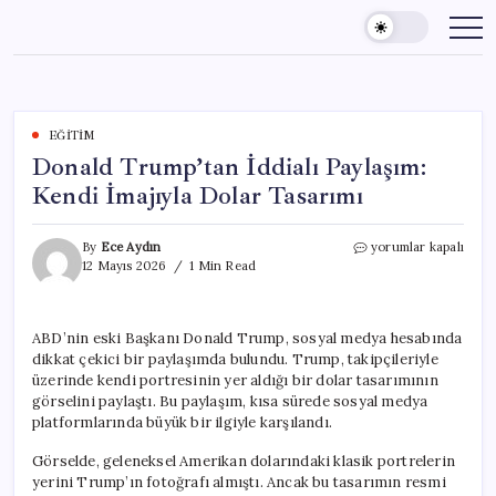
Skip
to
content
EĞITIM
Donald Trump’tan İddialı Paylaşım:
Kendi İmajıyla Dolar Tasarımı
Donald
By
Ece Aydın
yorumlar kapalı
Trump’tan
12 Mayıs 2026
1 Min Read
İddialı
Paylaşım:
Kendi
ABD’nin eski Başkanı Donald Trump, sosyal medya hesabında
İmajıyla
dikkat çekici bir paylaşımda bulundu. Trump, takipçileriyle
Dolar
Tasarımı
üzerinde kendi portresinin yer aldığı bir dolar tasarımının
için
görselini paylaştı. Bu paylaşım, kısa sürede sosyal medya
platformlarında büyük bir ilgiyle karşılandı.
Görselde, geleneksel Amerikan dolarındaki klasik portrelerin
yerini Trump’ın fotoğrafı almıştı. Ancak bu tasarımın resmi