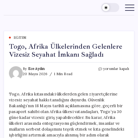
Skip
to
content
EĞITIM
Togo, Afrika Ülkelerinden Gelenlere
Vizesiz Seyahat İmkanı Sağladı
Togo,
By
Ece Aydın
yorumlar kapalı
Afrika
20 Mayıs 2026
1 Min Read
Ülkelerinden
Gelenlere
Vizesiz
Togo, Afrika kıtasındaki ülkelerden gelen ziyaretçilerine
Seyahat
vizesiz seyahat hakkı tanıdığını duyurdu. Güvenlik
İmkanı
Sağladı
Bakanlığı’nın 18 Mayıs tarihli açıklamasına göre, geçerli bir
için
pasaport sahibi olan Afrika ülkesi vatandaşları, Togo’ya 30
güne kadar vizesiz giriş yapabilecekler. Bu karar, Afrika
ülkeleri arasında entegrasyonu güçlendirmek, insanlar ve
malların serbest dolaşımını teşvik etmek ve kıta genelindeki
işbirliğini artırmak amacıyla alınmış bir adım olarak