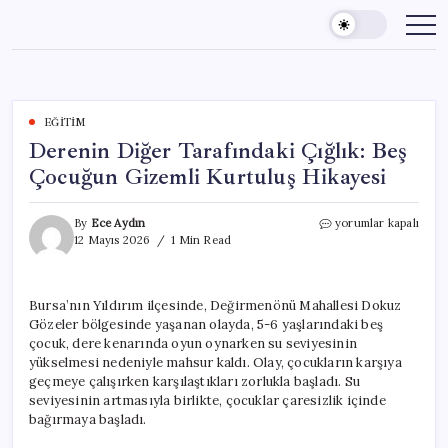
Skip
to
content
EĞITIM
Derenin Diğer Tarafındaki Çığlık: Beş
Çocuğun Gizemli Kurtuluş Hikayesi
Derenin
By
Ece Aydın
yorumlar kapalı
Diğer
12 Mayıs 2026
1 Min Read
Tarafındaki
Çığlık:
Beş
Bursa’nın Yıldırım ilçesinde, Değirmenönü Mahallesi Dokuz
Çocuğun
Gözeler bölgesinde yaşanan olayda, 5-6 yaşlarındaki beş
Gizemli
Kurtuluş
çocuk, dere kenarında oyun oynarken su seviyesinin
Hikayesi
yükselmesi nedeniyle mahsur kaldı. Olay, çocukların karşıya
için
geçmeye çalışırken karşılaştıkları zorlukla başladı. Su
seviyesinin artmasıyla birlikte, çocuklar çaresizlik içinde
bağırmaya başladı.