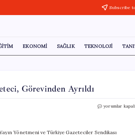
Subscribe t
ĞİTİM
EKONOMİ
SAĞLIK
TEKNOLOJİ
TANI
eteci, Görevinden Ayrıldı
İmralı
yorumlar kapal
Notlarını
Yayınlayan
Gazeteci,
Görevinden
 Yayın Yönetmeni ve Türkiye Gazeteciler Sendikası