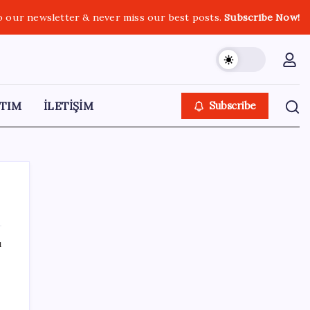
o our newsletter & never miss our best posts.
Subscribe Now!
TIM
İLETİŞİM
Subscribe
ı
SON YAZILAR
Stoklar yüzyılın en düşük seviyesinde:
Alüminyum fiyatlarında yön yukarı döndü