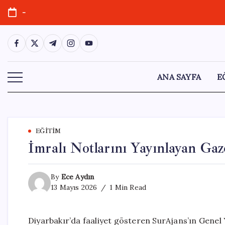
Skip
-
to
content
https://www.facebook.com/
https://twitter.com/
https://t.me/
https://www.instagram.com/
https://youtube.com/
ANA SAYFA
E
EĞITIM
İmralı Notlarını Yayınlayan Gaz
By
Ece Aydın
13 Mayıs 2026
1 Min Read
Diyarbakır’da faaliyet gösteren SurAjans’ın Genel