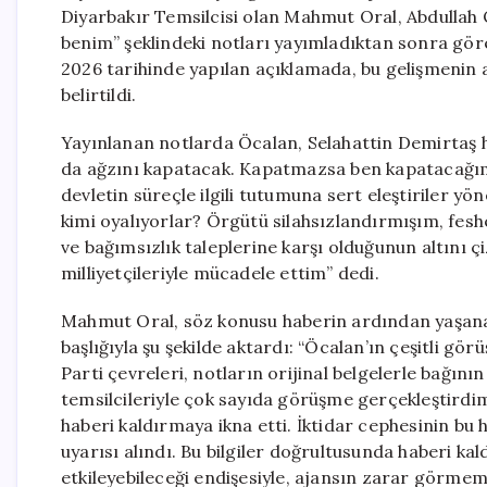
Diyarbakır Temsilcisi olan Mahmut Oral, Abdullah
benim” şeklindeki notları yayımladıktan sonra gör
2026 tarihinde yapılan açıklamada, bu gelişmenin a
belirtildi.
Yayınlanan notlarda Öcalan, Selahattin Demirtaş ha
da ağzını kapatacak. Kapatmazsa ben kapatacağım
devletin süreçle ilgili tutumuna sert eleştiriler yö
kimi oyalıyorlar? Örgütü silahsızlandırmışım, fesh
ve bağımsızlık taleplerine karşı olduğunun altını 
milliyetçileriyle mücadele ettim” dedi.
Mahmut Oral, söz konusu haberin ardından yaşanan 
başlığıyla şu şekilde aktardı: “Öcalan’ın çeşitli g
Parti çevreleri, notların orijinal belgelerle bağı
temsilcileriyle çok sayıda görüşme gerçekleştirdim
haberi kaldırmaya ikna etti. İktidar cephesinin bu 
uyarısı alındı. Bu bilgiler doğrultusunda haberi ka
etkileyebileceği endişesiyle, ajansın zarar görm