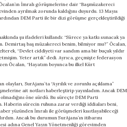
Ayrıldı
 Öcalan’ın İmralı görüşmelerine dair “Başmüzakereci
için
evinden ayrılmak zorunda kaldığını duyurdu. 13 Mayıs
rdından DEM Parti ile bir dizi görüşme gerçekleştirildiği
kkında şu ifadeleri kullandı: “Sürece ya katkı sunacak ya
. Demirtaş baş müzakereci benim, bilmiyor mu?” Öcalan,
nelterek, “Devlet ciddiyeti var sandım ama bir buçuk yıldır
etmişim. Yeter artık” dedi. Ayrıca, geçmişte federasyon
çizen Öcalan, “Hayatım boyunca bu ilkel Kürt
olayları, SurAjans’ta “Ayrılık ve zorunlu açıklama”
örüşmelerine ait notları haberleştirip yayınladım. Ancak DE
nın olmadığını öne sürdü. Bu süreçte DEM Parti
. Haberin sürecin ruhuna zarar verdiği iddiaları beni,
haber yüzünden İmralı ile görüşmeleri kısıtlayabileceği
ldırdım. Ancak bu durumun SurAjans’ın itibarını
emesi adına Genel Yayın Yönetmenliği görevimden