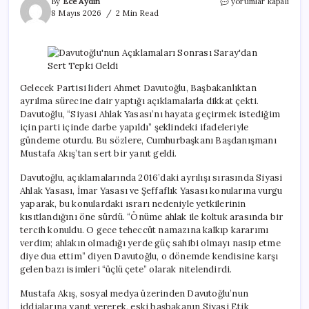
Davutoğlu’nun
By
Ece Aydın
yorumlar kapalı
Açıklamaları
8 Mayıs 2026
2 Min Read
Sonrası
Saray’dan
Sert
Tepki
Geldi
için
Gelecek Partisi lideri Ahmet Davutoğlu, Başbakanlıktan
ayrılma sürecine dair yaptığı açıklamalarla dikkat çekti.
Davutoğlu, “Siyasi Ahlak Yasası’nı hayata geçirmek istediğim
için parti içinde darbe yapıldı” şeklindeki ifadeleriyle
gündeme oturdu. Bu sözlere, Cumhurbaşkanı Başdanışmanı
Mustafa Akış’tan sert bir yanıt geldi.
Davutoğlu, açıklamalarında 2016’daki ayrılışı sırasında Siyasi
Ahlak Yasası, İmar Yasası ve Şeffaflık Yasası konularına vurgu
yaparak, bu konulardaki ısrarı nedeniyle yetkilerinin
kısıtlandığını öne sürdü. “Önüme ahlak ile koltuk arasında bir
tercih konuldu. O gece teheccüt namazına kalkıp kararımı
verdim; ahlakın olmadığı yerde güç sahibi olmayı nasip etme
diye dua ettim” diyen Davutoğlu, o dönemde kendisine karşı
gelen bazı isimleri “üçlü çete” olarak nitelendirdi.
Mustafa Akış, sosyal medya üzerinden Davutoğlu’nun
iddialarına yanıt vererek, eski başbakanın Siyasi Etik