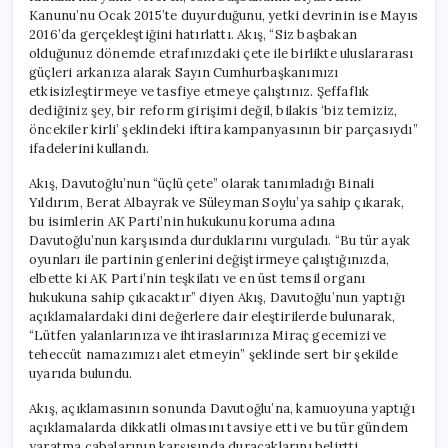
Kanunu’nu Ocak 2015’te duyurduğunu, yetki devrinin ise Mayıs
2016’da gerçekleştiğini hatırlattı. Akış, “Siz başbakan
olduğunuz dönemde etrafınızdaki çete ile birlikte uluslararası
güçleri arkanıza alarak Sayın Cumhurbaşkanımızı
etkisizleştirmeye ve tasfiye etmeye çalıştınız. Şeffaflık
dediğiniz şey, bir reform girişimi değil, bilakis ‘biz temiziz,
öncekiler kirli’ şeklindeki iftira kampanyasının bir parçasıydı”
ifadelerini kullandı.
Akış, Davutoğlu’nun “üçlü çete” olarak tanımladığı Binali
Yıldırım, Berat Albayrak ve Süleyman Soylu’ya sahip çıkarak,
bu isimlerin AK Parti’nin hukukunu koruma adına
Davutoğlu’nun karşısında durduklarını vurguladı. “Bu tür ayak
oyunları ile partinin genlerini değiştirmeye çalıştığınızda,
elbette ki AK Parti’nin teşkilatı ve en üst temsil organı
hukukuna sahip çıkacaktır” diyen Akış, Davutoğlu’nun yaptığı
açıklamalardaki dini değerlere dair eleştirilerde bulunarak,
“Lütfen yalanlarınıza ve ihtiraslarınıza Miraç gecemizi ve
teheccüt namazımızı alet etmeyin” şeklinde sert bir şekilde
uyarıda bulundu.
Akış, açıklamasının sonunda Davutoğlu’na, kamuoyuna yaptığı
açıklamalarda dikkatli olmasını tavsiye etti ve bu tür gündem
yaratma çabalarının karşısında duracaklarını belirtti.