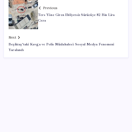
Previous
Ters Yöne Giren Ehliyetsiz Sürücüye 82 Bin Lira
Ceza
Next
Beşiktaş’taki Kavga ve Polis Müdahalesi: Sosyal Medya Fenomeni
Yaralandı
SON YAZILAR
ABD’den Türk zeytinyağına vergi engeli: