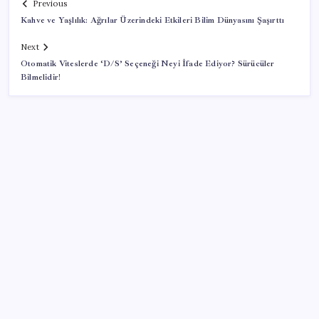
Previous
Kahve ve Yaşlılık: Ağrılar Üzerindeki Etkileri Bilim Dünyasını Şaşırttı
Next
Otomatik Viteslerde ‘D/S’ Seçeneği Neyi İfade Ediyor? Sürücüler
Bilmelidir!
SON YAZILAR
ABD’den Türk zeytinyağına vergi engeli:
İhracatçılardan acil çağrı
Stoklar yüzyılın en düşük seviyesinde: Alüminyum