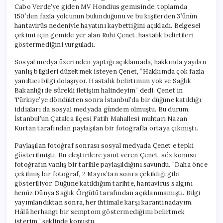
Cabo Verde’ye giden MV Hondius gemisinde, toplamda
150’den fazla yolcunun bulunduğunu ve bu kişilerden 3’ünün
hantavirüs nedeniyle hayatını kaybettiğini açıkladı. Belgesel
çekimi için gemide yer alan Ruhi Çenet, hastalık belirtileri
göstermediğini vurguladı.
Sosyal medya üzerinden yaptığı açıklamada, hakkında yayılan
yanlış bilgileri düzeltmek isteyen Çenet, “Hakkımda çok fazla
yanıltıcı bilgi dolaşıyor. Hastalık belirtimim yok ve Sağlık
Bakanlığı ile sürekli iletişim halindeyim” dedi. Çenet’in
Türkiye’ye döndükten sonra İstanbul’da bir düğüne katıldığı
iddiaları da sosyal medyada gündem olmuştu. Bu durum,
İstanbul’un Çatalca ilçesi Fatih Mahallesi muhtarı Nazan
Kurtan tarafından paylaşılan bir fotoğrafla ortaya çıkmıştı.
Paylaşılan fotoğraf sonrası sosyal medyada Çenet’e tepki
gösterilmişti. Bu eleştirilere yanıt veren Çenet, söz konusu
fotoğrafın yanlış bir tarihle paylaşıldığını savundu. “Daha önce
çekilmiş bir fotoğraf, 2 Mayıs’tan sonra çekildiği gibi
gösteriliyor. Düğüne katıldığım tarihte, hantavirüs salgını
henüz Dünya Sağlık Örgütü tarafından açıklanmamıştı. Bilgi
yayımlandıktan sonra, her ihtimale karşı karantinadayım.
Hâlâ herhangi bir semptom göstermediğimi belirtmek
isterim,” şeklinde konuştu.