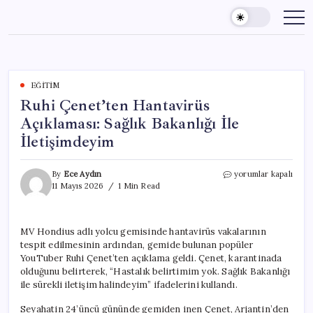
Skip
to
content
EĞITIM
Ruhi Çenet’ten Hantavirüs
Açıklaması: Sağlık Bakanlığı İle
İletişimdeyim
Ruhi
By
Ece Aydın
yorumlar kapalı
Çenet’ten
11 Mayıs 2026
1 Min Read
Hantavirüs
Açıklaması:
Sağlık
MV Hondius adlı yolcu gemisinde hantavirüs vakalarının
Bakanlığı
tespit edilmesinin ardından, gemide bulunan popüler
İle
İletişimdeyim
YouTuber Ruhi Çenet’ten açıklama geldi. Çenet, karantinada
için
olduğunu belirterek, “Hastalık belirtimim yok. Sağlık Bakanlığı
ile sürekli iletişim halindeyim” ifadelerini kullandı.
Seyahatin 24’üncü gününde gemiden inen Çenet, Arjantin’den