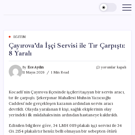
Skip
to
content
EĞITIM
Çayırova’da İşçi Servisi ile Tır Çarpıştı:
8 Yaralı
Çayırova’da
By
Ece Aydın
yorumlar kapalı
İşçi
11 Mayıs 2026
1 Min Read
Servisi
ile
Tır
Kocaeli’nin Çayırova ilçesinde işçileri taşıyan bir servis aracı,
Çarpıştı:
tır ile çarpıştı. Şekerpınar Mahallesi Muhsin Yazıcıoğlu
8
Yaralı
Caddesi’nde gerçekleşen kazanın ardından servis aracı
için
devrildi. Olayda yaralanan 8 kişi, sağlık ekiplerinin olay
yerindeki ilk müdahalesinin ardından hastaneye kaldırıldı.
Edinilen bilgilere göre, 34 LMH 089 plakalı işçi servisi ile 34
GA 2154 plakalı tır henüz belli olmayan bir sebepten ötürü