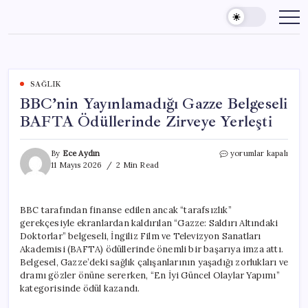
Skip
to
content
SAĞLIK
BBC’nin Yayınlamadığı Gazze Belgeseli
BAFTA Ödüllerinde Zirveye Yerleşti
BBC’nin
By
Ece Aydın
yorumlar kapalı
Yayınlamadığı
11 Mayıs 2026
2 Min Read
Gazze
Belgeseli
BAFTA
BBC tarafından finanse edilen ancak “tarafsızlık”
Ödüllerinde
gerekçesiyle ekranlardan kaldırılan “Gazze: Saldırı Altındaki
Zirveye
Yerleşti
Doktorlar” belgeseli, İngiliz Film ve Televizyon Sanatları
için
Akademisi (BAFTA) ödüllerinde önemli bir başarıya imza attı.
Belgesel, Gazze’deki sağlık çalışanlarının yaşadığı zorlukları ve
dramı gözler önüne sererken, “En İyi Güncel Olaylar Yapımı”
kategorisinde ödül kazandı.