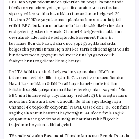
BBC’nin yayın takviminden çıkarılan bu proje, kamuoyunda
büyük tartışmalara yol açmıştı. İlk olarak BBC tarafından
sipariş edilen ve tüm hazırlıkları tamamlanan belgesel, 20
Haziran 2025’te yayınlanması planlanırken son anda iptal
edildi. BBC, bu kararın arkasında “tarafsızlık ilkelerine dair
endişeleri” gösterdi. Ancak, Channel 4 belgeselin haklarını
devralarak izleyicilerle buluşturdu. Basement Films’in
kurucusu Ben de Pear, daha önce yaptığı açıklamalarda,
belgeselin yayınlanması için altı kez tarih belirlendiğini ve sıkı
bir denetimden geçtiğini belirterek BBC’yi gazetecilik
faaliyetlerini engellemekle suçlamıştı.
BAFTA ödül töreninde belgeselin yapımcıları, BBC’nin
tutumunu sert bir dille eleştirdi. Gazeteci ve sunucu Ramita
Navai, kazandıkları ödülü İsrail hapishanelerinde tutulan
Filistinli sağlık çalışanlarına ithaf ederek şunları söyledi: “Bu,
BBC’nin finanse edip yayınlamayı reddettiği bir araştırmanın
sonuçları. Sansürü kabul etmedik. Bu filmi yayınladığı için
Channel 4’e teşekkür ediyoruz.” Navai, Gazze’de 1700’den fazla
sağlık çalışanının hayatını kaybettiğini, 400’den fazla sağlık
çalışanının ise gözaltına alındığını hatırlatarak bölgedeki
trajedinin boyutuna dikkat çekti.
Törende söz alan Basement Films’in kurucusu Ben de Pear da