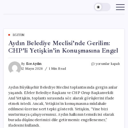
Skip
to
content
EĞITIM
Aydın Belediye Meclisi’nde Gerilim:
CHP’li Yetişkin’in Konuşmasına Engel
Aydın
By
Ece Aydın
yorumlar kapalı
Belediye
12 Mayıs 2026
1 Min Read
Meclisi’nde
Gerilim:
CHP’li
Aydın Büyükşehir Belediye Meclisi toplantısında gergin anlar
Yetişkin’in
yaşandı. Efeler Belediye Başkanı ve CHP Grup Başkanvekili
Konuşmasına
Engel
Anıl Yetişkin, toplantı sırasında söz alarak görüşlerini ifade
için
etmek istedi. Ancak, Yetişkin’in konuşmasına müdahale
edilmesi üzerine sert tepki gösterdi. Yetişkin, “Yine bizi
susturmaya çalışıyorsunuz. Aydın halkının temsilcisi olarak
burada düşüncelerimizi dile getirmemiz engellenemez,”
ifadesini kullandı.