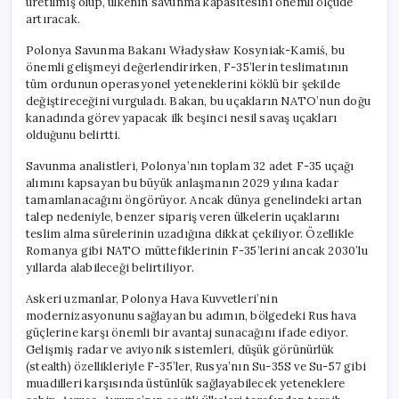
üretilmiş olup, ülkenin savunma kapasitesini önemli ölçüde
artıracak.
Polonya Savunma Bakanı Władysław Kosyniak-Kamiś, bu
önemli gelişmeyi değerlendirirken, F-35’lerin teslimatının
tüm ordunun operasyonel yeteneklerini köklü bir şekilde
değiştireceğini vurguladı. Bakan, bu uçakların NATO’nun doğu
kanadında görev yapacak ilk beşinci nesil savaş uçakları
olduğunu belirtti.
Savunma analistleri, Polonya’nın toplam 32 adet F-35 uçağı
alımını kapsayan bu büyük anlaşmanın 2029 yılına kadar
tamamlanacağını öngörüyor. Ancak dünya genelindeki artan
talep nedeniyle, benzer sipariş veren ülkelerin uçaklarını
teslim alma sürelerinin uzadığına dikkat çekiliyor. Özellikle
Romanya gibi NATO müttefiklerinin F-35’lerini ancak 2030’lu
yıllarda alabileceği belirtiliyor.
Askeri uzmanlar, Polonya Hava Kuvvetleri’nin
modernizasyonunu sağlayan bu adımın, bölgedeki Rus hava
güçlerine karşı önemli bir avantaj sunacağını ifade ediyor.
Gelişmiş radar ve aviyonik sistemleri, düşük görünürlük
(stealth) özellikleriyle F-35’ler, Rusya’nın Su-35S ve Su-57 gibi
muadilleri karşısında üstünlük sağlayabilecek yeteneklere