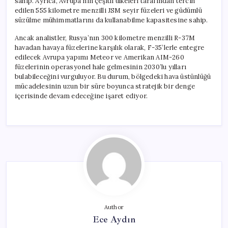
sahip. Ayrıca, Avrupa’nın çeşitli ülkeleri tarafından tercih
edilen 555 kilometre menzilli JSM seyir füzeleri ve güdümlü
süzülme mühimmatlarını da kullanabilme kapasitesine sahip.
Ancak analistler, Rusya’nın 300 kilometre menzilli R-37M
havadan havaya füzelerine karşılık olarak, F-35’lerle entegre
edilecek Avrupa yapımı Meteor ve Amerikan AIM-260
füzelerinin operasyonel hale gelmesinin 2030’lu yılları
bulabileceğini vurguluyor. Bu durum, bölgedeki hava üstünlüğü
mücadelesinin uzun bir süre boyunca stratejik bir denge
içerisinde devam edeceğine işaret ediyor.
Author
Ece Aydın