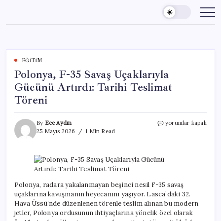
Skip
to
content
EĞITIM
Polonya, F-35 Savaş Uçaklarıyla
Gücünü Artırdı: Tarihi Teslimat
Töreni
Polonya,
By
Ece Aydın
yorumlar kapalı
F-
25 Mayıs 2026
1 Min Read
35
Savaş
Uçaklarıyla
Gücünü
Artırdı:
Tarihi
Polonya, radara yakalanmayan beşinci nesil F-35 savaş
Teslimat
uçaklarına kavuşmanın heyecanını yaşıyor. Lasca’daki 32.
Töreni
Hava Üssü’nde düzenlenen törenle teslim alınan bu modern
için
jetler, Polonya ordusunun ihtiyaçlarına yönelik özel olarak