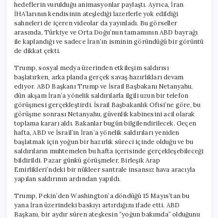
hedeflerin vurulduğu animasyonlar paylaştı. Ayrıca, İran
İHA’larının kendisinin ateşlediği lazerlerle yok edildiği
sahneleri de içeren videolar da yayınladı. Bu görseller
arasında, Türkiye ve Orta Doğu’nun tamamının ABD bayrağı
ile kaplandığı ve sadece İran’ın isminin göründüğü bir görüntü
de dikkat çekti.
Trump, sosyal medya üzerinden etkileşim saldırısı
başlatırken, arka planda gerçek savaş hazırlıkları devam
ediyor. ABD Başkanı Trump ve İsrail Başbakanı Netanyahu,
dün akşam İran’a yönelik saldırılarla ilgili uzun bir telefon
görüşmesi gerçekleştirdi. İsrail Başbakanlık Ofisi’ne göre, bu
görüşme sonrası Netanyahu, güvenlik kabinesini acil olarak
toplama kararı aldı. Bakanlar bugün bilgilendirilecek. Geçen
hafta, ABD ve İsrail’in İran’a yönelik saldırıları yeniden
başlatmak için yoğun bir hazırlık süreci içinde olduğu ve bu
saldırıların muhtemelen bu hafta içerisinde gerçekleşebileceği
bildirildi. Pazar günkü görüşmeler, Birleşik Arap
Emirlikleri’ndeki bir nükleer santrale insansız hava aracıyla
yapılan saldırının ardından yapıldı.
Trump, Pekin’den Washington’a döndüğü 15 Mayıs’tan bu
yana İran üzerindeki baskıyı artırdığını ifade etti. ABD
Başkanı, bir aydır süren ateşkesin “yoğun bakımda” olduğunu