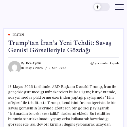
Skip
to
content
EĞITIM
Trump’tan İran’a Yeni Tehdit: Savaş
Gemisi Görselleriyle Gözdağı
Trump’tan
By
Ece Aydın
yorumlar kapalı
İran’a
18 Mayıs 2026
2 Min Read
Yeni
Tehdit:
Savaş
18 Mayıs 2026 tarihinde, ABD Başkanı Donald Trump, İran ile
Gemisi
gerçekleştiremediği müzakereleri bu kez ilginç bir yöntemle,
Görselleriyle
Gözdağı
sosyal medya platformu üzerinden yaptığı paylaşımda “film
için
afişleri” ile tehdit etti. Trump, kendisini fırtına içerisinde bir
savaş gemisinin üzerinde gösteren bir görsel paylaşarak
“fırtınadan önceki sessizlik!” ifadesini ekledi. Bu tehditler
bununla sınırlı kalmadı; yapay zeka kullanarak hazırladığı
görsellerde ise, dev bir kırmızı düğmeye basarak uzaydan