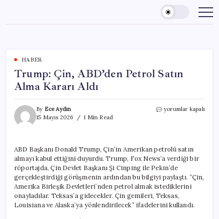
Skip
to
content
HABER
Trump: Çin, ABD’den Petrol Satın
Alma Kararı Aldı
Trump:
By
Ece Aydın
yorumlar kapalı
Çin,
15 Mayıs 2026
1 Min Read
ABD’den
Petrol
Satın
ABD Başkanı Donald Trump, Çin’in Amerikan petrolü satın
Alma
almayı kabul ettiğini duyurdu. Trump, Fox News’a verdiği bir
Kararı
Aldı
röportajda, Çin Devlet Başkanı Şi Cinping ile Pekin’de
için
gerçekleştirdiği görüşmenin ardından bu bilgiyi paylaştı. “Çin,
Amerika Birleşik Devletleri’nden petrol almak istediklerini
onayladılar. Teksas’a gidecekler. Çin gemileri, Teksas,
Louisiana ve Alaska’ya yönlendirilecek” ifadelerini kullandı.