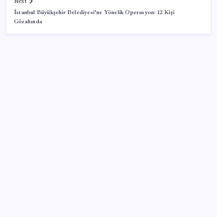
Next
İstanbul Büyükşehir Belediyesi’ne Yönelik Operasyon: 12 Kişi
Gözaltında
SON YAZILAR
Stoklar yüzyılın en düşük seviyesinde: Alüminyum
fiyatlarında yön yukarı döndü
Turkish Bank’ın yeni adı belli oldu
Ayvalık’ta orman yangı: Ekiplerin müdahalesi sürüyor
Edirne’de balya bağlamak 4 gün süreyle yasaklandı