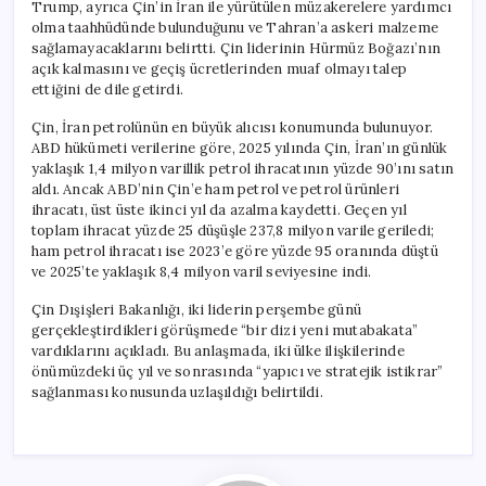
Trump, ayrıca Çin’in İran ile yürütülen müzakerelere yardımcı
olma taahhüdünde bulunduğunu ve Tahran’a askeri malzeme
sağlamayacaklarını belirtti. Çin liderinin Hürmüz Boğazı’nın
açık kalmasını ve geçiş ücretlerinden muaf olmayı talep
ettiğini de dile getirdi.
Çin, İran petrolünün en büyük alıcısı konumunda bulunuyor.
ABD hükümeti verilerine göre, 2025 yılında Çin, İran’ın günlük
yaklaşık 1,4 milyon varillik petrol ihracatının yüzde 90’ını satın
aldı. Ancak ABD’nin Çin’e ham petrol ve petrol ürünleri
ihracatı, üst üste ikinci yıl da azalma kaydetti. Geçen yıl
toplam ihracat yüzde 25 düşüşle 237,8 milyon varile geriledi;
ham petrol ihracatı ise 2023’e göre yüzde 95 oranında düştü
ve 2025’te yaklaşık 8,4 milyon varil seviyesine indi.
Çin Dışişleri Bakanlığı, iki liderin perşembe günü
gerçekleştirdikleri görüşmede “bir dizi yeni mutabakata”
vardıklarını açıkladı. Bu anlaşmada, iki ülke ilişkilerinde
önümüzdeki üç yıl ve sonrasında “yapıcı ve stratejik istikrar”
sağlanması konusunda uzlaşıldığı belirtildi.