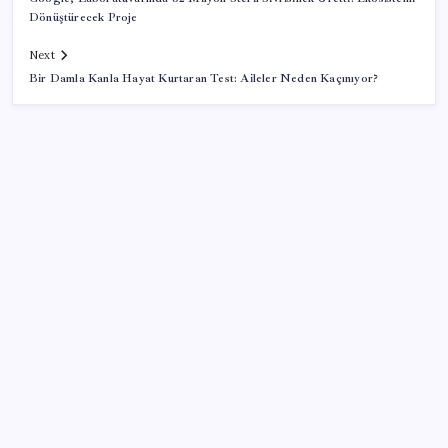
Dönüştürecek Proje
Next
Bir Damla Kanla Hayat Kurtaran Test: Aileler Neden Kaçınıyor?
SON YAZILAR
10 milyarlık borç hal esnafını vurdu
Artık çalışan primi tazminata yansıyacak
Halkbank’tan beklenti üstü net kâr
İş Bankası’nda üst yönetim değişikliği