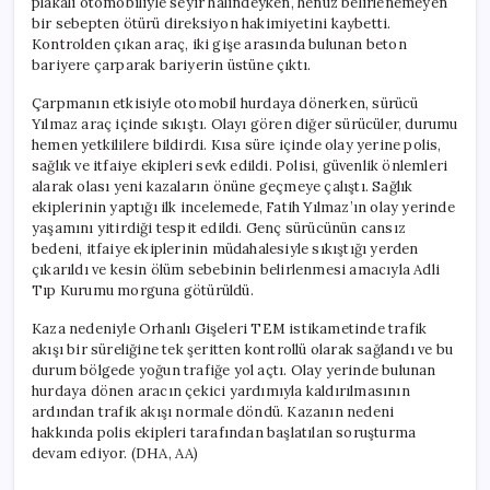
plakalı otomobiliyle seyir halindeyken, henüz belirlenemeyen
bir sebepten ötürü direksiyon hakimiyetini kaybetti.
Kontrolden çıkan araç, iki gişe arasında bulunan beton
bariyere çarparak bariyerin üstüne çıktı.
Çarpmanın etkisiyle otomobil hurdaya dönerken, sürücü
Yılmaz araç içinde sıkıştı. Olayı gören diğer sürücüler, durumu
hemen yetkililere bildirdi. Kısa süre içinde olay yerine polis,
sağlık ve itfaiye ekipleri sevk edildi. Polisi, güvenlik önlemleri
alarak olası yeni kazaların önüne geçmeye çalıştı. Sağlık
ekiplerinin yaptığı ilk incelemede, Fatih Yılmaz’ın olay yerinde
yaşamını yitirdiği tespit edildi. Genç sürücünün cansız
bedeni, itfaiye ekiplerinin müdahalesiyle sıkıştığı yerden
çıkarıldı ve kesin ölüm sebebinin belirlenmesi amacıyla Adli
Tıp Kurumu morguna götürüldü.
Kaza nedeniyle Orhanlı Gişeleri TEM istikametinde trafik
akışı bir süreliğine tek şeritten kontrollü olarak sağlandı ve bu
durum bölgede yoğun trafiğe yol açtı. Olay yerinde bulunan
hurdaya dönen aracın çekici yardımıyla kaldırılmasının
ardından trafik akışı normale döndü. Kazanın nedeni
hakkında polis ekipleri tarafından başlatılan soruşturma
devam ediyor. (DHA, AA)