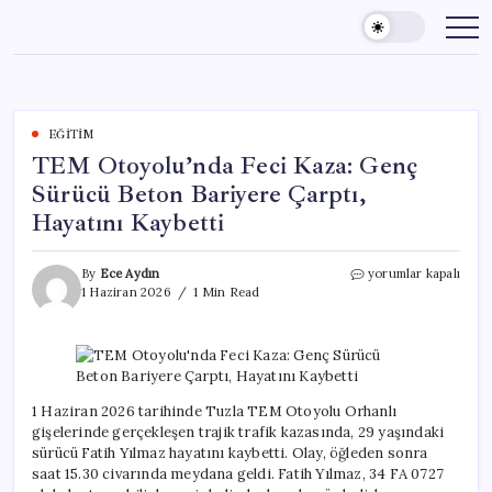
Skip
to
content
EĞITIM
TEM Otoyolu’nda Feci Kaza: Genç
Sürücü Beton Bariyere Çarptı,
Hayatını Kaybetti
TEM
By
Ece Aydın
yorumlar kapalı
Otoyolu’nda
1 Haziran 2026
1 Min Read
Feci
Kaza:
Genç
Sürücü
Beton
Bariyere
1 Haziran 2026 tarihinde Tuzla TEM Otoyolu Orhanlı
Çarptı,
gişelerinde gerçekleşen trajik trafik kazasında, 29 yaşındaki
Hayatını
sürücü Fatih Yılmaz hayatını kaybetti. Olay, öğleden sonra
Kaybetti
saat 15.30 civarında meydana geldi. Fatih Yılmaz, 34 FA 0727
için