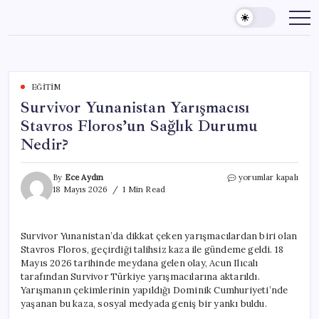
Skip
to
content
EĞITIM
Survivor Yunanistan Yarışmacısı
Stavros Floros’un Sağlık Durumu
Nedir?
Survivor
By
Ece Aydın
yorumlar kapalı
Yunanistan
18 Mayıs 2026
1 Min Read
Yarışmacısı
Stavros
Floros’un
Survivor Yunanistan’da dikkat çeken yarışmacılardan biri olan
Sağlık
Stavros Floros, geçirdiği talihsiz kaza ile gündeme geldi. 18
Durumu
Nedir?
Mayıs 2026 tarihinde meydana gelen olay, Acun Ilıcalı
için
tarafından Survivor Türkiye yarışmacılarına aktarıldı.
Yarışmanın çekimlerinin yapıldığı Dominik Cumhuriyeti’nde
yaşanan bu kaza, sosyal medyada geniş bir yankı buldu.