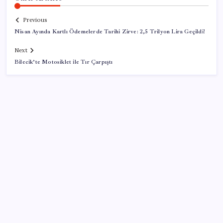
Previous
Nisan Ayında Kartlı Ödemelerde Tarihi Zirve: 2,5 Trilyon Lira Geçildi!
Next
Bilecik’te Motosiklet ile Tır Çarpıştı
SON YAZILAR
Halkbank’tan beklenti üstü net kâr
İş Bankası’nda üst yönetim değişikliği