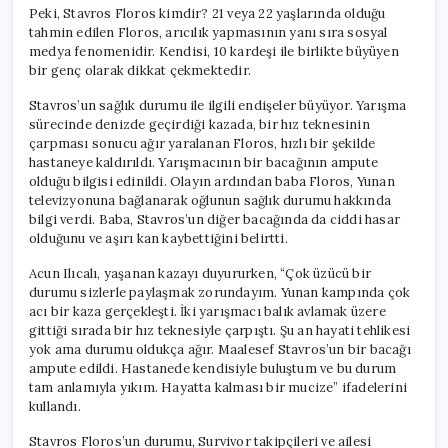
Peki, Stavros Floros kimdir? 21 veya 22 yaşlarında olduğu
tahmin edilen Floros, arıcılık yapmasının yanı sıra sosyal
medya fenomenidir. Kendisi, 10 kardeşi ile birlikte büyüyen
bir genç olarak dikkat çekmektedir.
Stavros’un sağlık durumu ile ilgili endişeler büyüyor. Yarışma
sürecinde denizde geçirdiği kazada, bir hız teknesinin
çarpması sonucu ağır yaralanan Floros, hızlı bir şekilde
hastaneye kaldırıldı. Yarışmacının bir bacağının ampute
olduğu bilgisi edinildi. Olayın ardından baba Floros, Yunan
televizyonuna bağlanarak oğlunun sağlık durumu hakkında
bilgi verdi. Baba, Stavros’un diğer bacağında da ciddi hasar
olduğunu ve aşırı kan kaybettiğini belirtti.
Acun Ilıcalı, yaşanan kazayı duyururken, “Çok üzücü bir
durumu sizlerle paylaşmak zorundayım. Yunan kampında çok
acı bir kaza gerçekleşti. İki yarışmacı balık avlamak üzere
gittiği sırada bir hız teknesiyle çarpıştı. Şu an hayati tehlikesi
yok ama durumu oldukça ağır. Maalesef Stavros’un bir bacağı
ampute edildi. Hastanede kendisiyle buluştum ve bu durum
tam anlamıyla yıkım. Hayatta kalması bir mucize” ifadelerini
kullandı.
Stavros Floros’un durumu, Survivor takipçileri ve ailesi