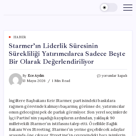
Skip
to
content
HABER
Starmer’ın Liderlik Süresinin
Sürekliliği Yatırımcılarca Sadece Beşte
Bir Olarak Değerlendiriliyor
Starmer’ın
By
Ece Aydın
yorumlar kapalı
Liderlik
13 Mayıs 2026
1 Min Read
Süresinin
Sürekliliği
Yatırımcılarca
İngiltere Başbakanı Keir Starmer, partisindeki baskılara
Sadece
rağmen görevinde kalmayı başarmış görünse de, yatırımcılar
Beşte
Bir
onun geleceğini pek de parlak görmüyor. Son yerel seçimlerde
Olarak
İşçi Partisi’nin yaşadığı kayıpların ardından, yaklaşık 90
Değerlendiriliyor
milletvekili Starmer’ın istifasını talep etti. Özellikle Sağlık
için
Bakanı Wes Streeting, Starmer’ın yerine geçebilecek adaylar
arasında öne çıkıyor. Streeting’in çevresindeki bazı isimlerin,