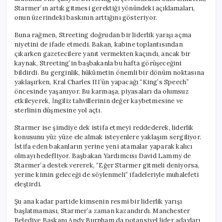
Starmer’ın artık gitmesi gerektiği yönündeki açıklamaları,
onun üzerindeki baskının arttığını gösteriyor.
Buna rağmen, Streeting doğrudan bir liderlik yarışı açma
niyetini de ifade etmedi. Bakan, kabine toplantısından
çıkarken gazetecilere yanıt vermekten kaçındı, ancak bir
kaynak, Streeting’in başbakanla bu hafta görüşeceğini
bildirdi. Bu gerginlik, hükümetin önemli bir dönüm noktasına
yaklaşırken, Kral Charles III’ün yapacağı “King’s Speech”
öncesinde yaşanıyor. Bu karmaşa, piyasaları da olumsuz
etkileyerek, İngiliz tahvillerinin değer kaybetmesine ve
sterlinin düşmesine yol açtı.
Starmer ise şimdiye dek istifa etmeyi reddederek, liderlik
konusunu yüz yüze ele almak isteyenlere yaklaşım sergiliyor.
İstifa eden bakanların yerine yeni atamalar yaparak kalıcı
olmayı hedefliyor. Başbakan Yardımcısı David Lammy de
Starmer’a destek vererek, “Eğer Starmer gitmeli deniyorsa,
yerine kimin geleceği de söylenmeli” ifadeleriyle muhalefeti
eleştirdi.
Şu ana kadar partide kimsenin resmi bir liderlik yarışı
başlatmaması, Starmer’a zaman kazandırdı. Manchester
Belediye Başkanı Andy Burnham da potansiyel lider adayları