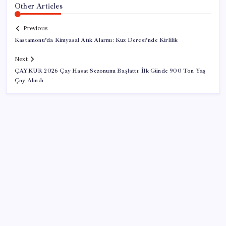
Other Articles
Previous
Kastamonu’da Kimyasal Atık Alarmı: Kuz Deresi’nde Kirlilik
Next
ÇAYKUR 2026 Çay Hasat Sezonunu Başlattı: İlk Günde 900 Ton Yaş
Çay Alındı
SON YAZILAR
10 milyarlık borç hal esnafını vurdu