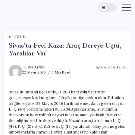
Skip
to
content
EĞITIM
Sivas’ta Feci Kaza: Araç Dereye Uçtu,
Yaralılar Var
Sivas’ta
By
Ece Aydın
yorumlar kapalı
Feci
22 Mayıs 2026
1 Min Read
Kaza:
Araç
Dereye
Sivas’ın İmranlı ilçesinde, D-200 karayolu üzerinde
Uçtu,
gerçekleşen korkunç kaza, büyük paniğe neden oldu. Edinilen
Yaralılar
Var
bilgilere göre, 22 Mayıs 2026 tarihinde meydana gelen olayda,
için
L. Ç. (47) yönetimindeki 06 JB 343 plakalı araç, sürücünün
direksiyon kontrolünü kaybetmesi sonucu yaklaşık 15 metre
derinliğindeki bir dereye düştü. Kazada araçta bulunan L. Ç.
(48), F. Ç. (21), A. Ç. (12) ve B. Ç. (18) yaralandı. Olay yerine gelen
ambulanslarla İmranlı Devlet Hastanesi’ne kaldırılan