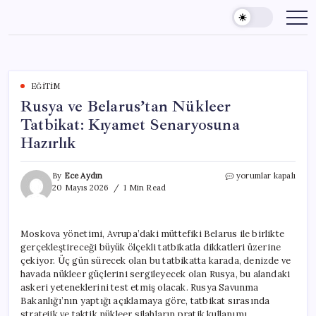
Skip
to
content
EĞITIM
Rusya ve Belarus’tan Nükleer
Tatbikat: Kıyamet Senaryosuna
Hazırlık
Rusya
By
Ece Aydın
yorumlar kapalı
ve
20 Mayıs 2026
1 Min Read
Belarus’tan
Nükleer
Tatbikat:
Moskova yönetimi, Avrupa’daki müttefiki Belarus ile birlikte
Kıyamet
gerçekleştireceği büyük ölçekli tatbikatla dikkatleri üzerine
Senaryosuna
Hazırlık
çekiyor. Üç gün sürecek olan bu tatbikatta karada, denizde ve
için
havada nükleer güçlerini sergileyecek olan Rusya, bu alandaki
askeri yeteneklerini test etmiş olacak. Rusya Savunma
Bakanlığı’nın yaptığı açıklamaya göre, tatbikat sırasında
stratejik ve taktik nükleer silahların pratik kullanımı