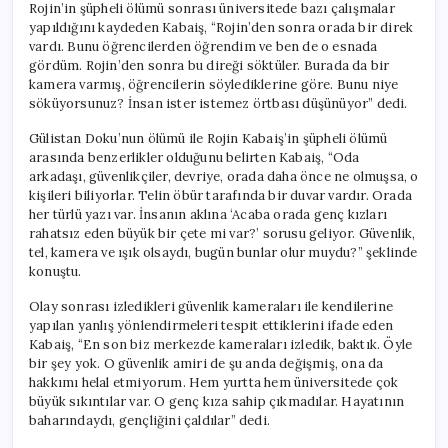
Rojin’in şüpheli ölümü sonrası üniversitede bazı çalışmalar
yapıldığını kaydeden Kabaiş, “Rojin’den sonra orada bir direk
vardı. Bunu öğrencilerden öğrendim ve ben de o esnada
gördüm. Rojin’den sonra bu direği söktüler. Burada da bir
kamera varmış, öğrencilerin söylediklerine göre. Bunu niye
söküyorsunuz? İnsan ister istemez örtbası düşünüyor” dedi.
Gülistan Doku’nun ölümü ile Rojin Kabaiş’in şüpheli ölümü
arasında benzerlikler olduğunu belirten Kabaiş, “Oda
arkadaşı, güvenlikçiler, devriye, orada daha önce ne olmuşsa, o
kişileri biliyorlar. Telin öbür tarafında bir duvar vardır. Orada
her türlü yazı var. İnsanın aklına ‘Acaba orada genç kızları
rahatsız eden büyük bir çete mi var?’ sorusu geliyor. Güvenlik,
tel, kamera ve ışık olsaydı, bugün bunlar olur muydu?” şeklinde
konuştu.
Olay sonrası izledikleri güvenlik kameraları ile kendilerine
yapılan yanlış yönlendirmeleri tespit ettiklerini ifade eden
Kabaiş, “En son biz merkezde kameraları izledik, baktık. Öyle
bir şey yok. O güvenlik amiri de şu anda değişmiş, ona da
hakkımı helal etmiyorum. Hem yurtta hem üniversitede çok
büyük sıkıntılar var. O genç kıza sahip çıkmadılar. Hayatının
baharındaydı, gençliğini çaldılar” dedi.