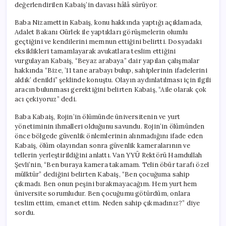
değerlendirilen Kabaiş’in davası hâlâ sürüyor.
Baba Nizamettin Kabaiş, konu hakkında yaptığı açıklamada,
Adalet Bakanı Gürlek ile yaptıkları görüşmelerin olumlu
geçtiğini ve kendilerini memnun ettiğini belirtti. Dosyadaki
eksiklikleri tamamlayarak avukatlara teslim ettiğini
vurgulayan Kabaiş, “Beyaz arabaya” dair yapılan çalışmalar
hakkında “Bize, ’11 tane arabayı bulup, sahiplerinin ifadelerini
aldık’ denildi” şeklinde konuştu. Olayın aydınlatılması için ilgili
aracın bulunması gerektiğini belirten Kabaiş, “Aile olarak çok
acı çekiyoruz” dedi.
Baba Kabaiş, Rojin’in ölümünde üniversitenin ve yurt
yönetiminin ihmalleri olduğunu savundu. Rojin’in ölümünden
önce bölgede güvenlik önlemlerinin alınmadığını ifade eden
Kabaiş, ölüm olayından sonra güvenlik kameralarının ve
tellerin yerleştirildiğini anlattı. Van YYÜ Rektörü Hamdullah
Şevli’nin, “Ben buraya kamera takamam. Telin öbür tarafı özel
mülktür” dediğini belirten Kabaiş, “Ben çocuğuma sahip
çıkmadı. Ben onun peşini bırakmayacağım. Hem yurt hem
üniversite sorumludur. Ben çocuğumu götürdüm, onlara
teslim ettim, emanet ettim. Neden sahip çıkmadınız?” diye
sordu.