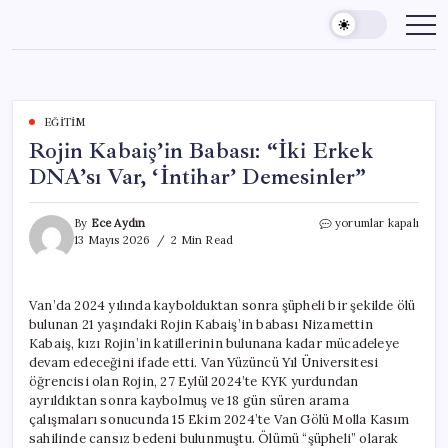
Skip
to
content
EĞITIM
Rojin Kabaiş’in Babası: “İki Erkek
DNA’sı Var, ‘İntihar’ Demesinler”
Rojin
By
Ece Aydın
yorumlar kapalı
Kabaiş’in
13 Mayıs 2026
2 Min Read
Babası:
“İki
Erkek
Van’da 2024 yılında kaybolduktan sonra şüpheli bir şekilde ölü
DNA’sı
bulunan 21 yaşındaki Rojin Kabaiş’in babası Nizamettin
Var,
‘İntihar’
Kabaiş, kızı Rojin’in katillerinin bulunana kadar mücadeleye
Demesinler”
devam edeceğini ifade etti. Van Yüzüncü Yıl Üniversitesi
için
öğrencisi olan Rojin, 27 Eylül 2024’te KYK yurdundan
ayrıldıktan sonra kaybolmuş ve 18 gün süren arama
çalışmaları sonucunda 15 Ekim 2024’te Van Gölü Molla Kasım
sahilinde cansız bedeni bulunmuştu. Ölümü “şüpheli” olarak