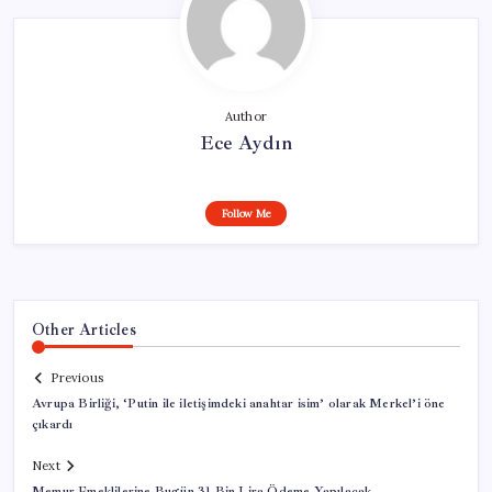
Author
Ece Aydın
Follow Me
Other Articles
Previous
Avrupa Birliği, ‘Putin ile iletişimdeki anahtar isim’ olarak Merkel’i öne
çıkardı
Next
Memur Emeklilerine Bugün 31 Bin Lira Ödeme Yapılacak