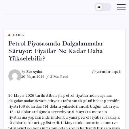
Skip
to
content
HABER
Petrol Piyasasında Dalgalanmalar
Sürüyor: Fiyatlar Ne Kadar Daha
Yükselebilir?
Petrol
By
Ece Aydın
yorumlar kapalı
Piyasasında
20 Mayıs 2026
2 Min Read
Dalgalanmalar
Sürüyor:
Fiyatlar
20 Mayıs 2026 tarihi itibarıyla petrol fiyatlarında yaşanan
Ne
dalgalanmalar devam ediyor. Haftanın ilk günü brent petrolün
Kadar
Daha
fiyatı 109 dolardan 114 dolara yükseldi, ancak bugün itibarıyla
Yükselebilir?
112-113 dolar aralığında seyrediyor. 9 Mayıs’ta motorin
için
fiyatlarına yapılan indirimden bu yana petrol fiyatları yaklaşık
10 dolarlık bir artış gösterdi. 11 Mayıs’taki motorin zammı ve
14 Mayıs’taki benzin zammından sonra herhangi bir zam veya