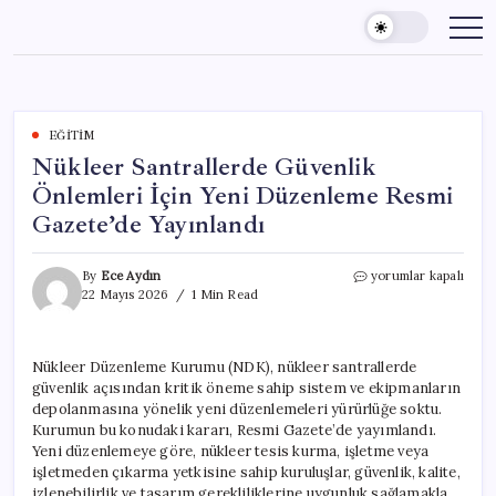
Skip
to
content
EĞITIM
Nükleer Santrallerde Güvenlik
Önlemleri İçin Yeni Düzenleme Resmi
Gazete’de Yayınlandı
Nükleer
By
Ece Aydın
yorumlar kapalı
Santrallerde
22 Mayıs 2026
1 Min Read
Güvenlik
Önlemleri
İçin
Nükleer Düzenleme Kurumu (NDK), nükleer santrallerde
Yeni
güvenlik açısından kritik öneme sahip sistem ve ekipmanların
Düzenleme
Resmi
depolanmasına yönelik yeni düzenlemeleri yürürlüğe soktu.
Gazete’de
Kurumun bu konudaki kararı, Resmi Gazete’de yayımlandı.
Yayınlandı
Yeni düzenlemeye göre, nükleer tesis kurma, işletme veya
için
işletmeden çıkarma yetkisine sahip kuruluşlar, güvenlik, kalite,
izlenebilirlik ve tasarım gerekliliklerine uygunluk sağlamakla