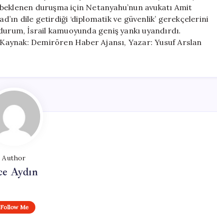
Alındı
 beklenen duruşma için Netanyahu’nun avukatı Amit
için
ın dile getirdiği ‘diplomatik ve güvenlik’ gerekçelerini
 durum, İsrail kamuoyunda geniş yankı uyandırdı.
r. Kaynak: Demirören Haber Ajansı, Yazar: Yusuf Arslan
Author
ce Aydın
Follow Me