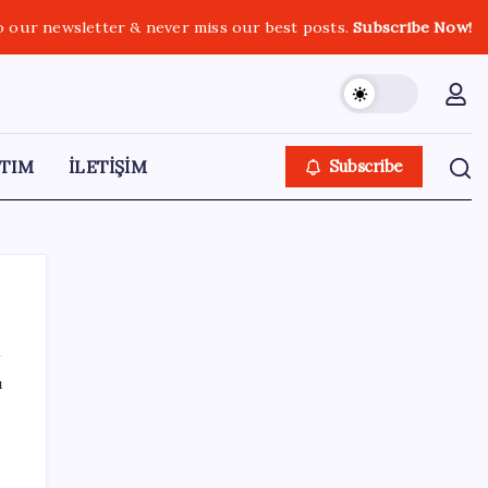
o our newsletter & never miss our best posts.
Subscribe Now!
TIM
İLETİŞİM
Subscribe
ı
SON YAZILAR
Stoklar yüzyılın en düşük seviyesinde:
Alüminyum fiyatlarında yön yukarı döndü