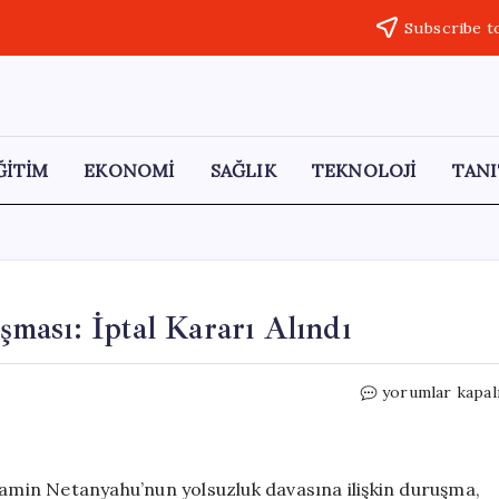
Subscribe t
ĞİTİM
EKONOMİ
SAĞLIK
TEKNOLOJİ
TANI
ması: İptal Kararı Alındı
Netanyahu’nun
yorumlar kapal
Yolsuzluk
Duruşması:
İptal
Kararı
yamin Netanyahu’nun yolsuzluk davasına ilişkin duruşma,