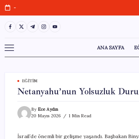
Skip
-
to
content
https://www.facebook.com/
https://twitter.com/
https://t.me/
https://www.instagram.com/
https://youtube.com/
ANA SAYFA
E
EĞITIM
Netanyahu’nun Yolsuzluk Duruş
By
Ece Aydın
20 Mayıs 2026
1 Min Read
İsrail’de önemli bir gelişme yaşandı. Başbakan Bin