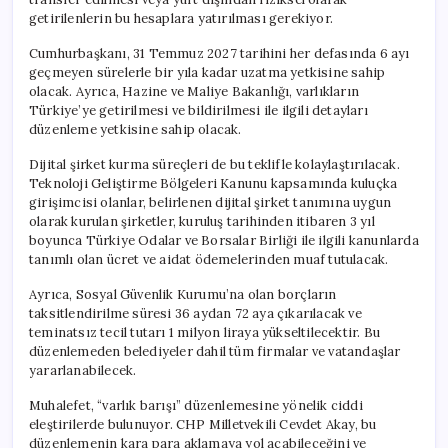
getirilenlerin bu hesaplara yatırılması gerekiyor.
Cumhurbaşkanı, 31 Temmuz 2027 tarihini her defasında 6 ayı
geçmeyen sürelerle bir yıla kadar uzatma yetkisine sahip
olacak. Ayrıca, Hazine ve Maliye Bakanlığı, varlıkların
Türkiye’ye getirilmesi ve bildirilmesi ile ilgili detayları
düzenleme yetkisine sahip olacak.
Dijital şirket kurma süreçleri de bu teklifle kolaylaştırılacak.
Teknoloji Geliştirme Bölgeleri Kanunu kapsamında kuluçka
girişimcisi olanlar, belirlenen dijital şirket tanımına uygun
olarak kurulan şirketler, kuruluş tarihinden itibaren 3 yıl
boyunca Türkiye Odalar ve Borsalar Birliği ile ilgili kanunlarda
tanımlı olan ücret ve aidat ödemelerinden muaf tutulacak.
Ayrıca, Sosyal Güvenlik Kurumu’na olan borçların
taksitlendirilme süresi 36 aydan 72 aya çıkarılacak ve
teminatsız tecil tutarı 1 milyon liraya yükseltilecektir. Bu
düzenlemeden belediyeler dahil tüm firmalar ve vatandaşlar
yararlanabilecek.
Muhalefet, “varlık barışı” düzenlemesine yönelik ciddi
eleştirilerde bulunuyor. CHP Milletvekili Cevdet Akay, bu
düzenlemenin kara para aklamaya yol açabileceğini ve