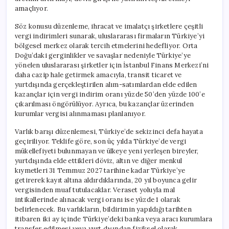
amaçlıyor.
Söz konusu düzenleme, ihracat ve imalatçı şirketlere çeşitli
vergi indirimleri sunarak, uluslararası firmaların Türkiye’yi
bölgesel merkez olarak tercih etmelerini hedefliyor. Orta
Doğu’daki gerginlikler ve savaşlar nedeniyle Türkiye’ye
yönelen uluslararası şirketler için İstanbul Finans Merkezi’ni
daha cazip hale getirmek amacıyla, transit ticaret ve
yurtdışında gerçekleştirilen alım-satımlardan elde edilen
kazançlar için vergi indirim oranı yüzde 50’den yüzde 100’e
çıkarılması öngörülüyor. Ayrıca, bu kazançlar üzerinden
kurumlar vergisi alınmaması planlanıyor.
Varlık barışı düzenlemesi, Türkiye’de sekizinci defa hayata
geçiriliyor. Teklife göre, son üç yılda Türkiye’de vergi
mükellefiyeti bulunmayan ve ülkeye yeni yerleşen bireyler,
yurtdışında elde ettikleri döviz, altın ve diğer menkul
kıymetleri 31 Temmuz 2027 tarihine kadar Türkiye’ye
getirerek kayıt altına aldırdıklarında, 20 yıl boyunca gelir
vergisinden muaf tutulacaklar. Veraset yoluyla mal
intikallerinde alınacak vergi oranı ise yüzde 1 olarak
belirlenecek. Bu varlıkların, bildirimin yapıldığı tarihten
itibaren iki ay içinde Türkiye’deki banka veya aracı kurumlara
transfer edilmesi veya yurt dışından fiziksel olarak