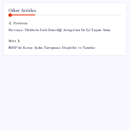
Other Articles
Previous
Slovenya: Türklerin Fark Etmediği Avrupa’nın En İyi Yaşam Alanı
Next
MHP’de Koray Aydın Tartışması: Eleştiriler ve Yanıtlar
SON YAZILAR
10 milyarlık borç hal esnafını vurdu