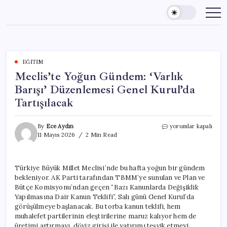
Skip
to
content
EĞITIM
Meclis’te Yoğun Gündem: ‘Varlık
Barışı’ Düzenlemesi Genel Kurul’da
Tartışılacak
Meclis’te
By
Ece Aydın
yorumlar kapalı
Yoğun
11 Mayıs 2026
2 Min Read
Gündem:
‘Varlık
Barışı’
Türkiye Büyük Millet Meclisi’nde bu hafta yoğun bir gündem
Düzenlemesi
bekleniyor. AK Parti tarafından TBMM’ye sunulan ve Plan ve
Genel
Kurul’da
Bütçe Komisyonu’ndan geçen “Bazı Kanunlarda Değişiklik
Tartışılacak
Yapılmasına Dair Kanun Teklifi”, Salı günü Genel Kurul’da
için
görüşülmeye başlanacak. Bu torba kanun teklifi, hem
muhalefet partilerinin eleştirilerine maruz kalıyor hem de
üretimi artırmayı, döviz girişi ile yatırımı teşvik etmeyi