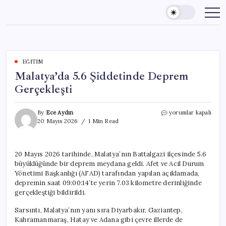
Skip
to
content
EĞITIM
Malatya’da 5.6 Şiddetinde Deprem
Gerçekleşti
Malatya’da
By
Ece Aydın
yorumlar kapalı
5.6
20 Mayıs 2026
1 Min Read
Şiddetinde
Deprem
Gerçekleşti
20 Mayıs 2026 tarihinde, Malatya’nın Battalgazi ilçesinde 5.6
için
büyüklüğünde bir deprem meydana geldi. Afet ve Acil Durum
Yönetimi Başkanlığı (AFAD) tarafından yapılan açıklamada,
depremin saat 09:00:14’te yerin 7.03 kilometre derinliğinde
gerçekleştiği bildirildi.
Sarsıntı, Malatya’nın yanı sıra Diyarbakır, Gaziantep,
Kahramanmaraş, Hatay ve Adana gibi çevre illerde de