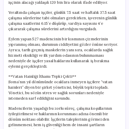
işçinin alacağı yaklaşık 120 bin lira olarak ifade ediliyor.
Yeraltında çalışan işçiler, günlük 7.5 saat ve haftalık 37.5 saat
çalışma sürelerine tabi olmaları gerekirken, işverenin günlük
çalışma saatlerini 6.15’e düşürüp, vardiya sayısını 4’e
çıkararak çalışma sürelerini artırdığını vurguladı.
Eylem yapan 527 madencinin bir kısmının çizmelerinin
yıpranmış olması, durumun ciddiyetini gözler önüne seriyor.
Ayrıca, tarih geçmiş maskelerin yanı sıra, ocaklarda sağlık
hizmeti eksikliği ve ilk yardım odasının bulunmaması
nedeniyle de işçiler yasal haklarını kullanarak iş bırakma
eylemi gerçekleştirdi.
**Vatan Hainliği İthamı Tepki Çekti**
Soma’nın yıl dönümünde ocaklara inmeyen işçilere “vatan
hainleri” diyen bir şirket yöneticisi, büyük tepki topladı.
Yönetici, bu sözün stres ve sağlık sorunları nedeniyle
istemeden sarf edildiğini savundu.
Madencilerin yaşadığı bu zorlu süreç, çalışma koşullarının
iyileştirilmesi ve haklarının korunması adına önemli bir
dönüm noktası olabilir. İşçilerin taleplerinin görmezden
gelinmemesi, hem iş güvenliği hem de insani şartların