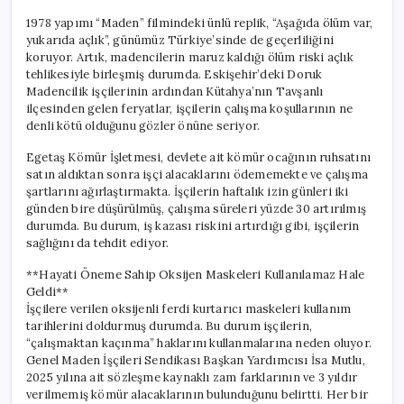
1978 yapımı “Maden” filmindeki ünlü replik, “Aşağıda ölüm var,
yukarıda açlık”, günümüz Türkiye’sinde de geçerliliğini
koruyor. Artık, madencilerin maruz kaldığı ölüm riski açlık
tehlikesiyle birleşmiş durumda. Eskişehir’deki Doruk
Madencilik işçilerinin ardından Kütahya’nın Tavşanlı
ilçesinden gelen feryatlar, işçilerin çalışma koşullarının ne
denli kötü olduğunu gözler önüne seriyor.
Egetaş Kömür İşletmesi, devlete ait kömür ocağının ruhsatını
satın aldıktan sonra işçi alacaklarını ödememekte ve çalışma
şartlarını ağırlaştırmakta. İşçilerin haftalık izin günleri iki
günden bire düşürülmüş, çalışma süreleri yüzde 30 artırılmış
durumda. Bu durum, iş kazası riskini artırdığı gibi, işçilerin
sağlığını da tehdit ediyor.
**Hayati Öneme Sahip Oksijen Maskeleri Kullanılamaz Hale
Geldi**
İşçilere verilen oksijenli ferdi kurtarıcı maskeleri kullanım
tarihlerini doldurmuş durumda. Bu durum işçilerin,
“çalışmaktan kaçınma” haklarını kullanmalarına neden oluyor.
Genel Maden İşçileri Sendikası Başkan Yardımcısı İsa Mutlu,
2025 yılına ait sözleşme kaynaklı zam farklarının ve 3 yıldır
verilmemiş kömür alacaklarının bulunduğunu belirtti. Her bir