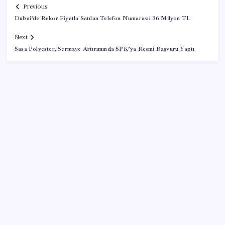
Previous
Dubai’de Rekor Fiyatla Satılan Telefon Numarası: 36 Milyon TL
Next
Sasa Polyester, Sermaye Artırımında SPK’ya Resmi Başvuru Yaptı
SON YAZILAR
ABD’den Türk zeytinyağına vergi engeli:
İhracatçılardan acil çağrı
Stoklar yüzyılın en düşük seviyesinde: Alüminyum
fiyatlarında yön yukarı döndü