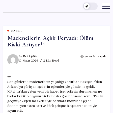
Skip
to
content
HABER
Madencilerin Açlık Feryadı: Ölüm
Riski Artıyor**
Madencilerin
By
Ece Aydın
yorumlar kapalı
Açlık
16 Mayıs 2026
2 Min Read
Feryadı:
Ölüm
Riski
**
Artıyor**
Son günlerde madencilerin yaşadığı zorluklar, Eskişehir’den
için
Ankara’ya yürüyen işçilerin eylemleriyle gündeme geldi.
Kütahya’dan gelen yeni bir haber ise işçilerin durumunun ne
kadar kritik olduğunu bir kez daha gözler önüne serdi. Tarihi
geçmiş oksijen maskeleriyle ocaklara indirilen işçiler,
ödenmeyen alacakları ve kötü çalışma koşulları nedeniyle
isyan etti.