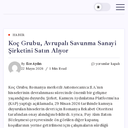
Skip
to
content
HABER
Koç Grubu, Avrupalı Savunma Sanayi
Şirketini Satın Alıyor
Koç
By
Ece Aydın
yorumlar kapalı
Grubu,
22 Mayıs 2026
1 Min Read
Avrupalı
Savunma
Sanayi
Koç Grubu, Romanya merkezli Automecanica S.A.’nın
Şirketini
hisselerinin devralınması sürecinde önemli bir gelişme
Satın
Alıyor
yaşandığını duyurdu. Şirket, Kamuyu Aydınlatma Platformu’na
için
(KAP) yaptığı açıklamada, 29 Nisan 2026 tarihinde kamuya
duyurulan hisselerin devri için Romanya Rekabet Otoritesi
tarafından onay alındığını bildirdi. Ayrıca, Pay Alım Satım
Sözleşmesi çerçevesinde ön görülen diğer kapanış
koşullarının yerine getirilmesi için çalışmaların sürdüğü