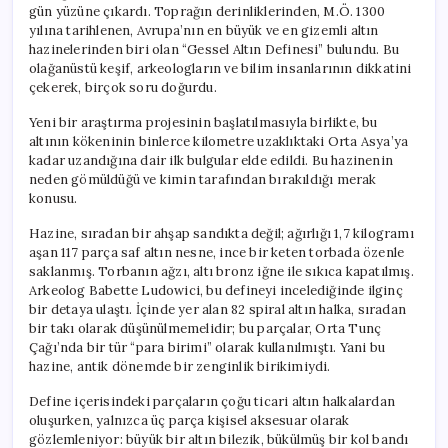
gün yüzüne çıkardı. Toprağın derinliklerinden, M.Ö. 1300
yılına tarihlenen, Avrupa’nın en büyük ve en gizemli altın
hazinelerinden biri olan “Gessel Altın Definesi” bulundu. Bu
olağanüstü keşif, arkeologların ve bilim insanlarının dikkatini
çekerek, birçok soru doğurdu.
Yeni bir araştırma projesinin başlatılmasıyla birlikte, bu
altının kökeninin binlerce kilometre uzaklıktaki Orta Asya’ya
kadar uzandığına dair ilk bulgular elde edildi. Bu hazinenin
neden gömüldüğü ve kimin tarafından bırakıldığı merak
konusu.
Hazine, sıradan bir ahşap sandıkta değil; ağırlığı 1,7 kilogramı
aşan 117 parça saf altın nesne, ince bir keten torbada özenle
saklanmış. Torbanın ağzı, altı bronz iğne ile sıkıca kapatılmış.
Arkeolog Babette Ludowici, bu defineyi incelediğinde ilginç
bir detaya ulaştı. İçinde yer alan 82 spiral altın halka, sıradan
bir takı olarak düşünülmemelidir; bu parçalar, Orta Tunç
Çağı’nda bir tür “para birimi” olarak kullanılmıştı. Yani bu
hazine, antik dönemde bir zenginlik birikimiydi.
Define içerisindeki parçaların çoğu ticari altın halkalardan
oluşurken, yalnızca üç parça kişisel aksesuar olarak
gözlemleniyor: büyük bir altın bilezik, bükülmüş bir kol bandı