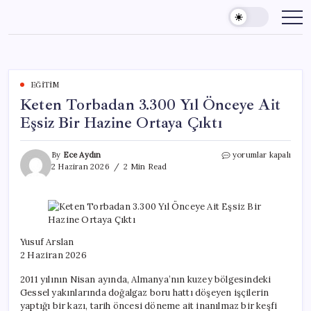
Skip
to
content
EĞITIM
Keten Torbadan 3.300 Yıl Önceye Ait
Eşsiz Bir Hazine Ortaya Çıktı
Keten
By
Ece Aydın
yorumlar kapalı
Torbadan
2 Haziran 2026
2 Min Read
3.300
Yıl
Önceye
Ait
Eşsiz
Bir
Yusuf Arslan
Hazine
2 Haziran 2026
Ortaya
Çıktı
2011 yılının Nisan ayında, Almanya’nın kuzey bölgesindeki
için
Gessel yakınlarında doğalgaz boru hattı döşeyen işçilerin
yaptığı bir kazı, tarih öncesi döneme ait inanılmaz bir keşfi