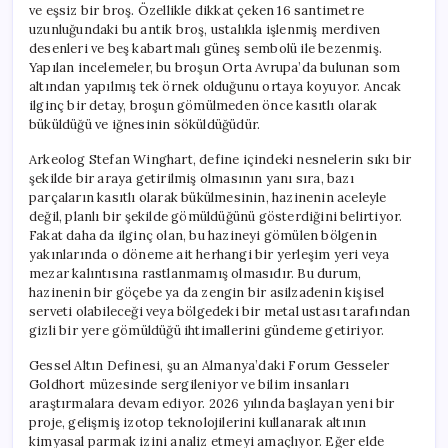
ve eşsiz bir broş. Özellikle dikkat çeken 16 santimetre
uzunluğundaki bu antik broş, ustalıkla işlenmiş merdiven
desenleri ve beş kabartmalı güneş sembolü ile bezenmiş.
Yapılan incelemeler, bu broşun Orta Avrupa’da bulunan som
altından yapılmış tek örnek olduğunu ortaya koyuyor. Ancak
ilginç bir detay, broşun gömülmeden önce kasıtlı olarak
büküldüğü ve iğnesinin söküldüğüdür.
Arkeolog Stefan Winghart, define içindeki nesnelerin sıkı bir
şekilde bir araya getirilmiş olmasının yanı sıra, bazı
parçaların kasıtlı olarak bükülmesinin, hazinenin aceleyle
değil, planlı bir şekilde gömüldüğünü gösterdiğini belirtiyor.
Fakat daha da ilginç olan, bu hazineyi gömülen bölgenin
yakınlarında o döneme ait herhangi bir yerleşim yeri veya
mezar kalıntısına rastlanmamış olmasıdır. Bu durum,
hazinenin bir göçebe ya da zengin bir asilzadenin kişisel
serveti olabileceği veya bölgedeki bir metal ustası tarafından
gizli bir yere gömüldüğü ihtimallerini gündeme getiriyor.
Gessel Altın Definesi, şu an Almanya’daki Forum Gesseler
Goldhort müzesinde sergileniyor ve bilim insanları
araştırmalara devam ediyor. 2026 yılında başlayan yeni bir
proje, gelişmiş izotop teknolojilerini kullanarak altının
kimyasal parmak izini analiz etmeyi amaçlıyor. Eğer elde