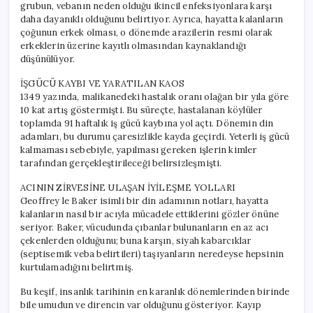
grubun, vebanın neden olduğu ikincil enfeksiyonlara karşı
daha dayanıklı olduğunu belirtiyor. Ayrıca, hayatta kalanların
çoğunun erkek olması, o dönemde arazilerin resmi olarak
erkeklerin üzerine kayıtlı olmasından kaynaklandığı
düşünülüyor.
İŞGÜCÜ KAYBI VE YARATILAN KAOS
1349 yazında, malikanedeki hastalık oranı olağan bir yıla göre
10 kat artış göstermişti. Bu süreçte, hastalanan köylüler
toplamda 91 haftalık iş gücü kaybına yol açtı. Dönemin din
adamları, bu durumu çaresizlikle kayda geçirdi. Yeterli iş gücü
kalmaması sebebiyle, yapılması gereken işlerin kimler
tarafından gerçekleştirileceği belirsizleşmişti.
ACININ ZİRVESİNE ULAŞAN İYİLEŞME YOLLARI
Geoffrey le Baker isimli bir din adamının notları, hayatta
kalanların nasıl bir acıyla mücadele ettiklerini gözler önüne
seriyor. Baker, vücudunda çıbanlar bulunanların en az acı
çekenlerden olduğunu; buna karşın, siyah kabarcıklar
(septisemik veba belirtileri) taşıyanların neredeyse hepsinin
kurtulamadığını belirtmiş.
Bu keşif, insanlık tarihinin en karanlık dönemlerinden birinde
bile umudun ve direncin var olduğunu gösteriyor. Kayıp