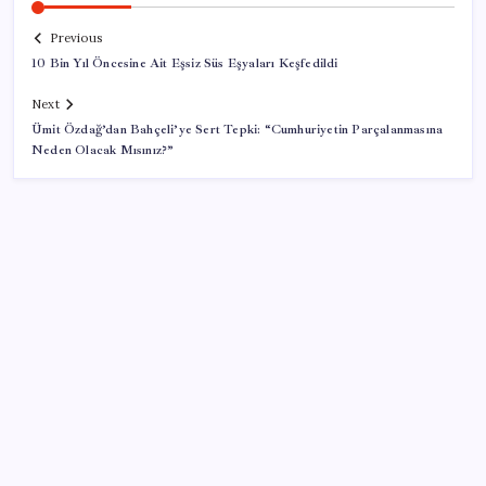
Previous
10 Bin Yıl Öncesine Ait Eşsiz Süs Eşyaları Keşfedildi
Next
Ümit Özdağ’dan Bahçeli’ye Sert Tepki: “Cumhuriyetin Parçalanmasına
Neden Olacak Mısınız?”
SON YAZILAR
ABD’den Türk zeytinyağına vergi engeli:
İhracatçılardan acil çağrı