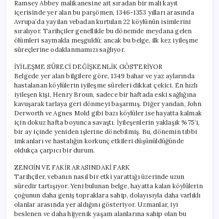
Ramsey Abbey malikanesine ait sıradan bir mali kayıt
içerisinde yer alan bu parşömen, 1346-1353 yılları arasında
Avrupa’da yayılan vebadan kurtulan 22 köylünün isimlerini
sıralıyor. Tarihçiler genellikle bu dönemde meydana gelen
ölümleri saymakla meşguldü; ancak bu belge, ilk kez iyileşme
süreçlerine odaklanmamızı sağlıyor.
İYİLEŞME SÜRECİ DEĞİŞKENLİK GÖSTERİYOR
Belgede yer alan bilgilere göre, 1349 bahar ve yaz aylarında
hastalanan köylülerin iyileşme süreleri dikkat çekici. En hızlı
iyileşen kişi, Henry Broun, sadece bir haftada eski sağlığına
kavuşarak tarlaya geri dönmeyi başarmış. Diğer yandan, John
Derworth ve Agnes Mold gibi bazı köylüler ise hayatta kalmak
için dokuz hafta boyunca savaştı. İyileşenlerin yaklaşık %75’i,
bir ay içinde yeniden işlerine dönebilmiş. Bu, dönemin tıbbi
imkanları ve hastalığın korkunç etkileri düşünüldüğünde
oldukça çarpıcı bir durum.
ZENGİN VE FAKİR ARASINDAKİ FARK
Tarihçiler, vebanın nasıl bir etki yarattığı üzerinde uzun
süredir tartışıyor. Yeni bulunan belge, hayatta kalan köylülerin
çoğunun daha geniş topraklara sahip, dolayısıyla daha varlıklı
olanlar arasında yer aldığını gösteriyor. Uzmanlar, iyi
beslenen ve daha hijyenik yaşam alanlarına sahip olan bu