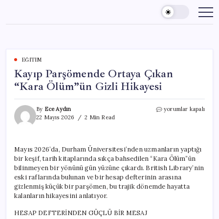
Skip
to
content
EĞITIM
Kayıp Parşömende Ortaya Çıkan
“Kara Ölüm”ün Gizli Hikayesi
Kayıp
By
Ece Aydın
yorumlar kapalı
Parşömende
22 Mayıs 2026
2 Min Read
Ortaya
Çıkan
“Kara
Mayıs 2026’da, Durham Üniversitesi’nden uzmanların yaptığı
Ölüm”ün
bir keşif, tarih kitaplarında sıkça bahsedilen “Kara Ölüm”ün
Gizli
Hikayesi
bilinmeyen bir yönünü gün yüzüne çıkardı. British Library’nin
için
eski raflarında bulunan ve bir hesap defterinin arasına
gizlenmiş küçük bir parşömen, bu trajik dönemde hayatta
kalanların hikayesini anlatıyor.
HESAP DEFTERİNDEN GÜÇLÜ BİR MESAJ