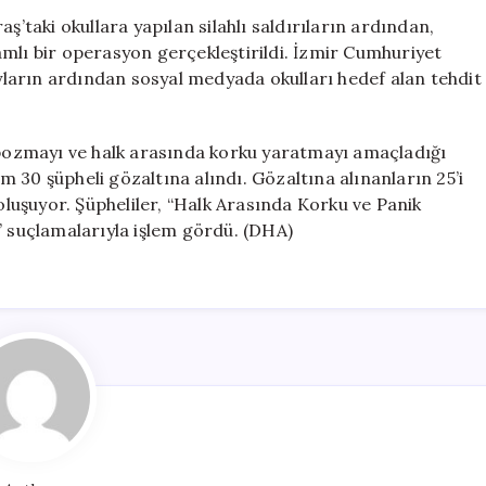
Tehdit
taki okullara yapılan silahlı saldırıların ardından,
Operasyonu:
mlı bir operasyon gerçekleştirildi. İzmir Cumhuriyet
30
ayların ardından sosyal medyada okulları hedef alan tehdit
Kişi
Gözaltında
için
i bozmayı ve halk arasında korku yaratmayı amaçladığı
 30 şüpheli gözaltına alındı. Gözaltına alınanların 25’i
 oluşuyor. Şüpheliler, “Halk Arasında Korku ve Panik
” suçlamalarıyla işlem gördü. (DHA)