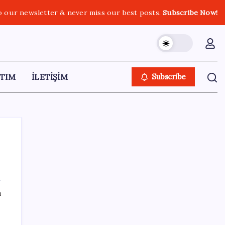
o our newsletter & never miss our best posts.
Subscribe Now!
TIM
İLETİŞİM
Subscribe
SON YAZILAR
ı
ABD’den Türk zeytinyağına vergi engeli:
İhracatçılardan acil çağrı