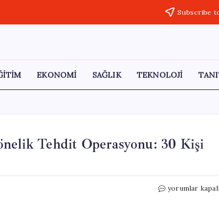
Subscribe t
ĞİTİM
EKONOMİ
SAĞLIK
TEKNOLOJİ
TANI
nelik Tehdit Operasyonu: 30 Kişi
İzmir’de
yorumlar kapal
Eğitim
Kurumlarına
Yönelik