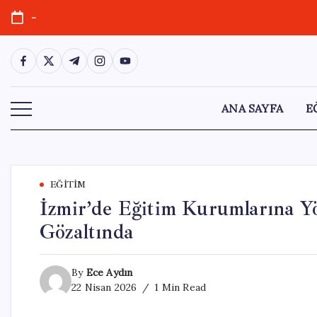
Skip
-
to
content
https://www.facebook.com/
https://twitter.com/
https://t.me/
https://www.instagram.com/
https://youtube.com/
ANA SAYFA
E
EĞITIM
İzmir’de Eğitim Kurumlarına Yö
Gözaltında
By
Ece Aydın
22 Nisan 2026
1 Min Read