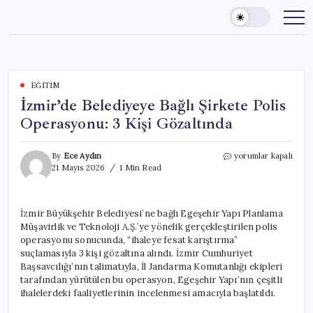
Skip
to
content
EĞITIM
İzmir’de Belediyeye Bağlı Şirkete Polis
Operasyonu: 3 Kişi Gözaltında
İzmir’de
By
Ece Aydın
yorumlar kapalı
Belediyeye
21 Mayıs 2026
1 Min Read
Bağlı
Şirkete
Polis
İzmir Büyükşehir Belediyesi’ne bağlı Egeşehir Yapı Planlama
Operasyonu:
Müşavirlik ve Teknoloji A.Ş.’ye yönelik gerçekleştirilen polis
3
Kişi
operasyonu sonucunda, “ihaleye fesat karıştırma”
Gözaltında
suçlamasıyla 3 kişi gözaltına alındı. İzmir Cumhuriyet
için
Başsavcılığı’nın talimatıyla, İl Jandarma Komutanlığı ekipleri
tarafından yürütülen bu operasyon, Egeşehir Yapı’nın çeşitli
ihalelerdeki faaliyetlerinin incelenmesi amacıyla başlatıldı.