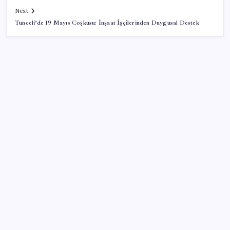
Next
Tunceli’de 19 Mayıs Coşkusu: İnşaat İşçilerinden Duygusal Destek
SON YAZILAR
Stoklar yüzyılın en düşük seviyesinde: Alüminyum
fiyatlarında yön yukarı döndü
Turkish Bank’ın yeni adı belli oldu
Ayvalık’ta orman yangı: Ekiplerin müdahalesi sürüyor
Edirne’de balya bağlamak 4 gün süreyle yasaklandı