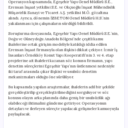
Operasyon kapsamında, Egeşehir Yapı Genel Müdürü S.E.,
Erensan İnşaat yetkilisi S.E. ve Okçuoğlu İnşaat Mühendislik
Müşavirlik Sanayi ve Ticaret A.Ş. yetkilisi M.Ö. gözaltına
alındı. Ayrıca, dönemin İZBETON Genel Müdürü H.S.’nin
yakalanması için çalışmaların sürdüğü bildirildi.
Soruşturma dosyasında, Egeşehir Yapı Genel Müdürü S.E.’nin,
Doğu ve Güneydoğu Anadolu Bölgesi’nde çeşitli kamu
ihalelerine ortak girişim modeliyle katıldığı iddia edilen
Erensan İnşaat firmasıyla olan ilişkisi dikkat çekiyor. İzmir İş
İnsanları Örnekköy Konut Yapı Kooperatifi’nin 3. ve 4. etap
projelerine ait ihaleleri kazanan söz konusu firmanın, yapı
denetim süreçlerini Egeşehir Yapı’nın üstlenmesi nedeniyle
iki taraf arasında çıkar ilişkisi ve usulsüz denetim
mekanizmaları olduğu öne sürülüyor.
Bu kapsamda yapılan araştırmalar, ihalelerin adil bir şekilde
gerçekleştirilip gerçekleştirilmediğini sorguluyor ve söz
konusu olayın arka planında daha geniş bir usulsüzlük ağı
olabileceği ihtimalini gündeme getiriyor. Operasyonun
detayları ve ilerleyen süreçte yapılacak gelişmeler kamuoyuyla
paylaşılacak.